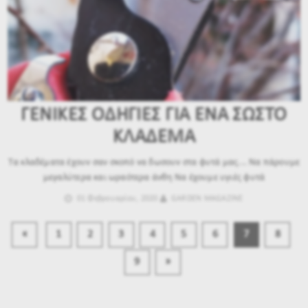
ΓΕΝΙΚΕΣ ΟΔΗΓΙΕΣ ΓΙΑ ΕΝΑ ΣΩΣΤΟ
ΚΛΑΔΕΜΑ
Τα κλαδέματα έχουν σαν σκοπό να δωσουν στα φυτά μας... Να πάρουμε
μεγαλύτερα και ωραότερα άνθη Να έχουμε υγιές φυτά
01 Φεβρουαρίου, 2020
GARDEN MAGAZINE
«
1
2
3
4
5
6
7
8
9
»