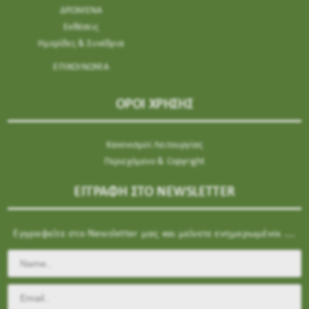
ΔΡΩΜΕΝΑ
Εκθέσεις
Ημερίδες & Συνέδρια
ΕΠΙΚΟΙΝΩΝΊΑ
ΟΡΟΙ ΧΡΗΣΗΣ
Κανονισμοί Λειτουργίας
Περιεχόμενο & Copyright
ΕΓΓΡΑΦΗ ΣΤΟ NEWSLETTER
Εγγραφείτε στο Newsletter μας και μείνετε ενημερωμένοι ....