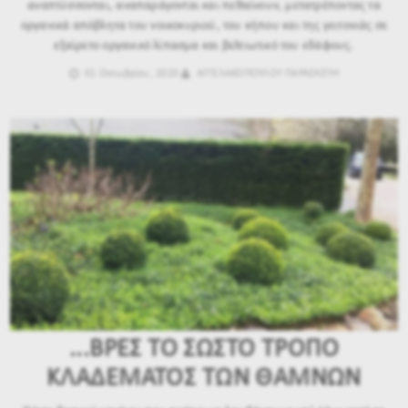
αναπτύσσονται, αναπαράγονται και πεθαίνουν, μετατρέποντας τα
οργανικά απόβλητα του νοικοκυριού, του κήπου και της γειτονιάς σε
εξαίρετο οργανικό λίπασμα και βελτιωτικό του εδάφους.
01 Οκτωβρίου, 2020
ΑΓΓΕΛΑΚΟΠΟΥΛΟΥ ΠΑΡΑΣΚΕΥΗ
...ΒΡΕΣ ΤΟ ΣΩΣΤΟ ΤΡΟΠΟ
ΚΛΑΔΕΜΑΤΟΣ ΤΩΝ ΘΑΜΝΩΝ