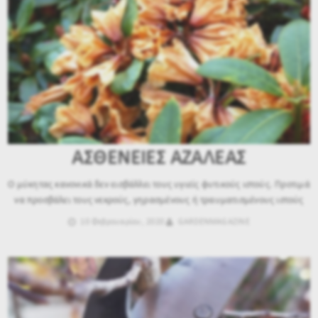
ΑΣΘΕΝΕΙΕΣ ΑΖΑΛΕΑΣ
Ο μύκητας κανονικά δεν εισβάλλει τους υγιείς φυτικούς ιστούς. Προτιμά
να προσβάλει τους νεκρούς, γηρασμένους ή τραυματισμένους ιστούς
10 Φεβρουαρίου, 2020
GARDENMAGAZINE