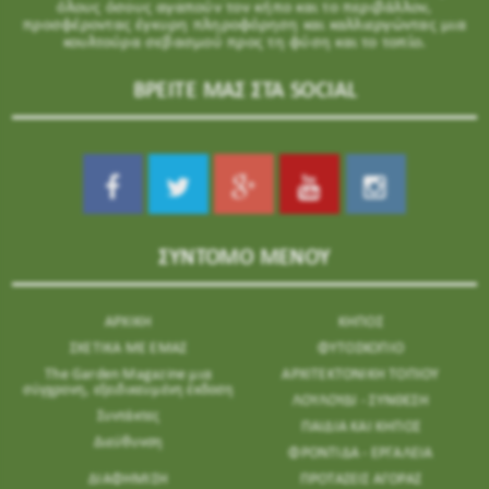
όλους όσους αγαπούν τον κήπο και το περιβάλλον,
προσφέροντας έγκυρη πληροφόρηση και καλλιεργώντας μια
κουλτούρα σεβασμού προς τη φύση και το τοπίο.
ΒΡΕΙΤΕ ΜΑΣ ΣΤΑ SOCIAL
ΣΥΝΤΟΜΟ ΜΕΝΟΥ
ΑΡΧΙΚΗ
ΚΗΠΟΣ
ΣΧΕΤΙΚΑ ΜΕ ΕΜΑΣ
ΦΥΤΟΣΚΟΠΙΟ
The Garden Magazine μια
ΑΡΧΙΤΕΚΤΟΝΙΚΗ ΤΟΠΙΟΥ
σύγχρονη, εξειδικευμένη έκδοση
ΛΟΥΛΟΥΔΙ - ΣΥΝΘΕΣΗ
Συντάκτες
ΠΑΙΔΙΑ ΚΑΙ ΚΗΠΟΣ
Διεύθυνση
ΦΡΟΝΤΙΔΑ - ΕΡΓΑΛΕΙΑ
ΔΙΑΦΗΜΙΣΗ
ΠΡΟΤΑΣΕΙΣ ΑΓΟΡΑΣ