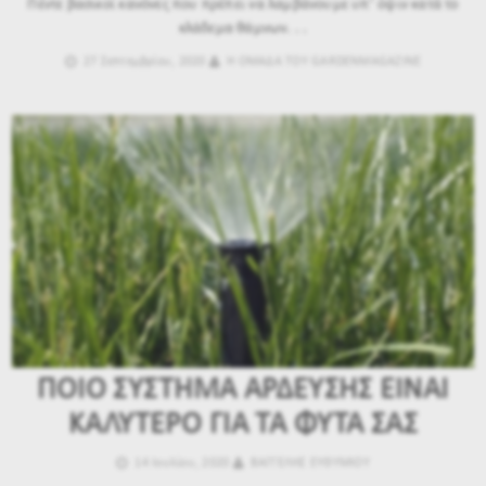
Πέντε βασικοί κανόνες που πρέπει να λαμβάνουμε υπ’ όψιν κατά το
κλάδεμα θάμνων. . .
27 Σεπτεμβρίου, 2020
Η ΟΜΑΔΑ ΤΟΥ GARDENMAGAZINE
ΠΟΙΟ ΣΥΣΤΗΜΑ ΑΡΔΕΥΣΗΣ ΕΙΝΑΙ
ΚΑΛΥΤΕΡΟ ΓΙΑ ΤΑ ΦΥΤΑ ΣΑΣ
14 Ιουλίου, 2020
ΒΑΓΓΕΛΗΣ ΕΥΘΥΜΙΟΥ