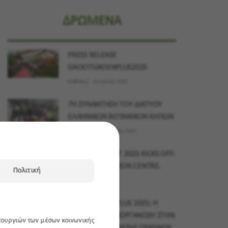
ΔΡΩΜΕΝΑ
PRESS RELEASE
GROOTGROENPLUS2025
Εκθέσεις
23 Ιουνίου, 2026
7Η ΣΥΝΑΝΤΗΣΗ ΤΟΥ ΔΙΚΤΥΟΥ
ΕΛΛΗΝΙΚΩΝ ΒΟΤΑΝΙΚΩΝ ΚΗΠΩΝ
Δράσεις
03 Δεκεμβρίου, 2025
MYPLANT & GARDEN MIDDLE EAST 2025 KICKS OFF:
15–17 NOVEMBER, DUBAI EXHIBITION CENTRE.
Πολιτική
Εκθέσεις
10 Νοεμβρίου, 2025
GROOTGROENPLUS 2025: Η
ΜΕΓΑΛΥΤΕΡΗ ΔΙΟΡΓΑΝΩΣΗ ΣΤΗΝ
ιτουργιών των μέσων κοινωνικής