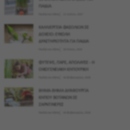
ΠΑΙΔΙΑ
Παιδιά και Κήπος
21 Ιουλίου, 2027
ΚΑΛΛΙΕΡΓΕΙΑ ΦΑΣΟΛΙΩΝ ΣΕ
ΔΟΧΕΙΟ: ΕΥΚΟΛΗ
ΔΡΑΣΤΗΡΙΟΤΗΤΑ ΓΙΑ ΠΑΙΔΙΑ
Παιδιά και Κήπος
28 Μαϊου, 2026
ΦΥΤΕΨΕ, ΠΑΡΕ, ΑΠΟΛΑΥΣΕ - Η
ΟΙΚΟΓΕΝΕΙΑΚΗ ΚΗΠΟΥΡΙΚΗ
Παιδιά και Κήπος
04 Φεβρουαρίου, 2026
ΒΗΜΑ-ΒΗΜΑ ΔΗΜΙΟΥΡΓΙΑ
ΚΗΠΟΥ ΒΟΤΑΝΩΝ ΣΕ
ΖΑΡΝΤΙΝΕΡΕΣ
Παιδιά και Κήπος
04 Φεβρουαρίου, 2026