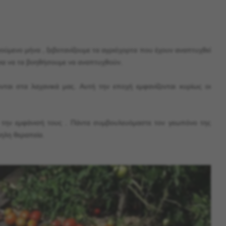
γούμενο μήνα , ξεβοτανίζουμε τα αγριόχορτα που έχουν αναπτυχθεί
για να τα βοηθήσουμε να αναπτυχθούν.
ται στα λαχανικά μας. Αυτή την εποχή εμφανίζονται κυρίως οι
να την εμφάνισή τους . Πάντα συμβουλευόμαστε τον γεωπόνο της
ληλη θεραπεία.