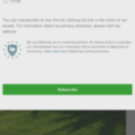
τα κρύα! Τι όμως χρειάζεται να ετοιμάσουμε στον κήπο μας για να