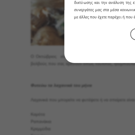
δικτύωσης και την ανάλυση της ε
συνεργάτες μας στα μέσα κοινωνικ
με άλλες που έχετε παρέχει ή που
Ο Οκτώβριος είναι ο μήνας που φυτεύουμε βολβούς
βολβούς που σας αρέσουν όπως τουλίπες, ζουμπούλια,
Φυτεύω τα λαχανικά του μήνα
Λαχανικά που μπορείτε να φυτέψετε ή να σπείρετε είνα
Καρότα
Ραπανάκια
Κρεμμύδια