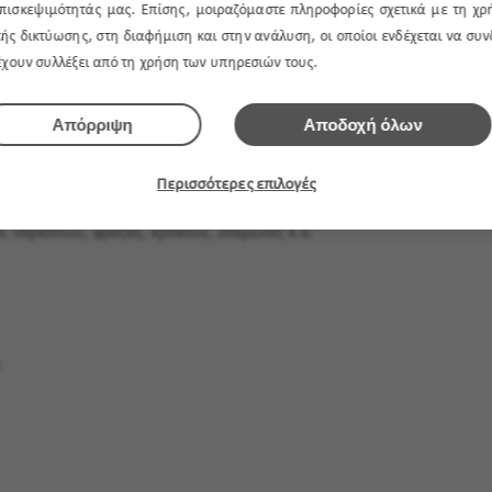
πισκεψιμότητάς μας. Επίσης, μοιραζόμαστε πληροφορίες σχετικά με τη χρ
ής δικτύωσης, στη διαφήμιση και στην ανάλυση, οι οποίοι ενδέχεται να συ
 έχουν συλλέξει από τη χρήση των υπηρεσιών τους.
Απόρριψη
Αποδοχή όλων
Περισσότερες επιλογές
. Αγοράστε από τα αγαπημένα σας μαγαζιά με λουλούδια τους
 νάρκισους, φρέζιες, κρόκους, ανεμώνες κ.α.
ι