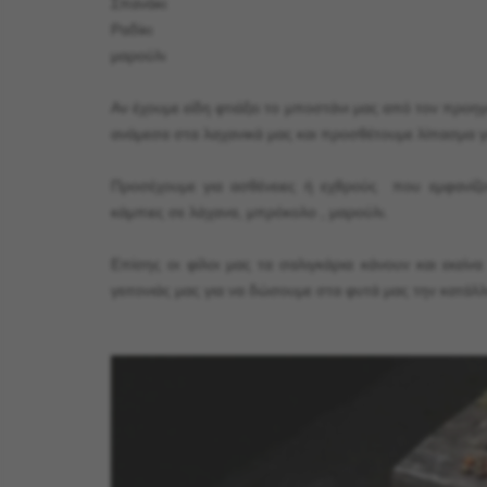
Σπανάκι
Ραδίκι
μαρούλι
Αν έχουμε είδη φτιάξει το μποστάνι μας από τον προη
ανάμεσα στα λαχανικά μας και προσθέτουμε λίπασμα 
Προσέχουμε για ασθένειες ή εχθρούς που εμφανίζον
κάμπιες σε λάχανα, μπρόκολο , μαρούλι.
Επίσης οι φίλοι μας τα σαλιγκάρια κάνουν και εκεί
γειτονιάς μας για να δώσουμε στα φυτά μας την κατάλ