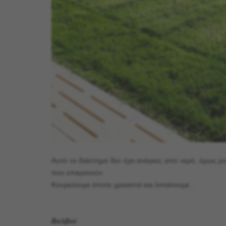
Αυτό το διάστημα δεν έχει ανάγκες από νερό, όμως ρ
που επικρατούν.
Κουρεύουμε όποτε χρειαστεί και λιπαίνουμε .
Βολβοί