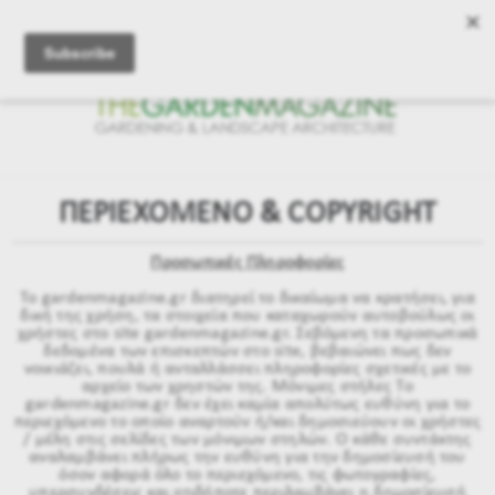
ΠΕΡΙΕΧΟΜΕΝΟ & COPYRIGHT
Προσωπικές Πληροφορίες
Το gardenmagazine.gr διατηρεί το δικαίωμα να κρατήσει, για
δική της χρήση, τα στοιχεία που καταχωρούν αυτοβούλως οι
χρήστες στο site gardenmagazine.gr. Σεβόμενη τα προσωπικά
δεδομένα των επισκεπτών στο site, βεβαιώνει πως δεν
νοικιάζει, πουλά ή ανταλλάσσει πληροφορίες σχετικές με το
αρχείο των χρηστών της. Μόνιμες στήλες Το
gardenmagazine.gr δεν έχει καμία απολύτως ευθύνη για το
περιεχόμενο το οποίο αναρτούν ή/και δημοσιεύουν οι χρήστες
/ μέλη στις σελίδες των μόνιμων στηλών. Ο κάθε συντάκτης
αναλαμβάνει πλήρως την ευθύνη για την δημοσίευσή του
όσον αφορά όλο το περιεχόμενο, τις φωτογραφίες,
υπερσυνδέσεις και οτιδήποτε περιλαμβάνει η δημοσίευσή