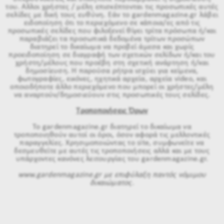
του. Αλλοι χρήστες / μέλη επισκέπτονται τις προσωπικές αυτές
σελίδες με δική τους ευθύνη. Εάν το gardenmagazine.gr λάβει
ειδοποίηση ότι το περιεχόμενο σε κάποια/ες από τις
προσωπικές σελίδες που φιλοξενεί θίγει τρίτα πρόσωπα ή/και
παραβιάζει τα προσωπικά δεδομένα τρίτων προσώπων
διατηρεί το δικαίωμα να προβεί άμεσα και χωρίς
προειδοποίηση σε διαγραφή των σχετικών σελίδων ή/και του
χρήστη/μέλους που προέβη στη σχετική ανάρτηση ή/και
δημοσίευση. Η παρούσα ρήτρα ισχύει για κείμενα,
φωτογραφίες, εικόνες, ηχητικά αρχεία, αρχεία video, και
οποιοδήποτε άλλο περιεχόμενο που μπορεί οι χρήστες/μέλη
να αναρτούν/δημοσιεύουν στις προσωπικές τους σελίδες.
Τροποποιήσεις Όρων
Το gardenmagazine.gr διατηρεί το δικαίωμα να
τροποποιηθούν αυτοί οι όροι, όσον αφορά τις μελλοντικές
παραγγελίες. Χρησιμοποιώντας το site, συμφωνείτε να
δεσμευθείτε με αυτές τις τροποποιήσεις αλλά και με τους
υπάρχοντες κανόνες λειτουργίας του gardenmagazine.gr.
www.gardenmagazine.gr με επιφύλαξη παντός νόμιμου
δικαιώματος.