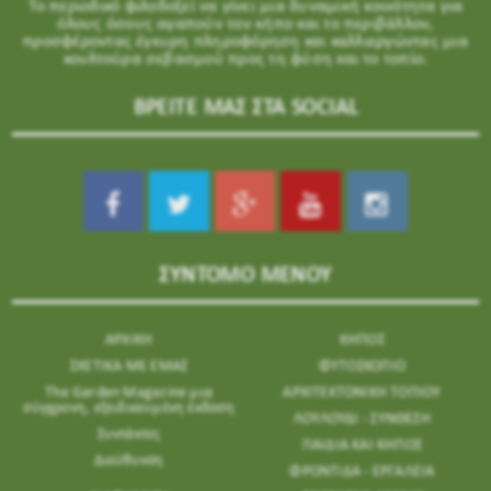
Το περιοδικό φιλοδοξεί να γίνει μια δυναμική κοινότητα για
όλους όσους αγαπούν τον κήπο και το περιβάλλον,
προσφέροντας έγκυρη πληροφόρηση και καλλιεργώντας μια
κουλτούρα σεβασμού προς τη φύση και το τοπίο.
ΒΡΕΙΤΕ ΜΑΣ ΣΤΑ SOCIAL
ΣΥΝΤΟΜΟ ΜΕΝΟΥ
ΑΡΧΙΚΗ
ΚΗΠΟΣ
ΣΧΕΤΙΚΑ ΜΕ ΕΜΑΣ
ΦΥΤΟΣΚΟΠΙΟ
The Garden Magazine μια
ΑΡΧΙΤΕΚΤΟΝΙΚΗ ΤΟΠΙΟΥ
σύγχρονη, εξειδικευμένη έκδοση
ΛΟΥΛΟΥΔΙ - ΣΥΝΘΕΣΗ
Συντάκτες
ΠΑΙΔΙΑ ΚΑΙ ΚΗΠΟΣ
Διεύθυνση
ΦΡΟΝΤΙΔΑ - ΕΡΓΑΛΕΙΑ