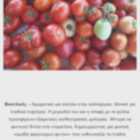
Βασιλικός
– Αρωματικό και εύκολο στην καλλιέργεια, ιδανικό για
παιδικά παρτέρια. Η μυρωδιά του και η επαφή με τα φύλλα
προσφέρουν εξαιρετικές αισθητηριακές εμπειρίες. Μπορεί να
φυτευτεί δίπλα στα ντοματίνια, δημιουργώντας μια φυσική
«ομάδα φαγώσιμων φυτών» που ενθουσιάζει τα παιδιά.