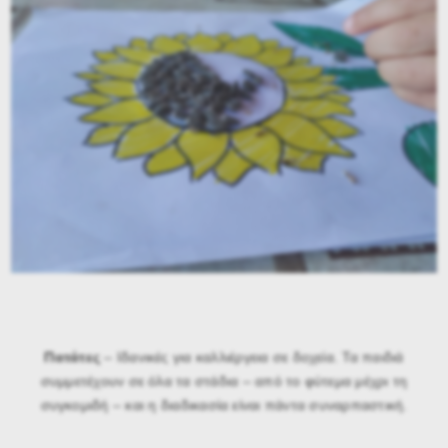
Πατάτες
– Ιδανικές για καλλιέργεια σε δοχεία. Τα παιδιά
συμμετέχουν σε όλα τα στάδια – από το φύτεμα μέχρι τη
συγκομιδή – και η διαδικασία είναι πάντα συναρπαστική.