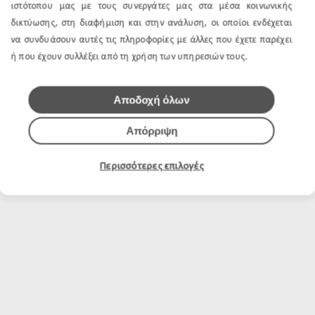
ιστότοπου μας με τους συνεργάτες μας στα μέσα κοινωνικής
δικτύωσης, στη διαφήμιση και στην ανάλυση, οι οποίοι ενδέχεται
να συνδυάσουν αυτές τις πληροφορίες με άλλες που έχετε παρέχει
ή που έχουν συλλέξει από τη χρήση των υπηρεσιών τους.
Αποδοχή όλων
Απόρριψη
Περισσότερες επιλογές