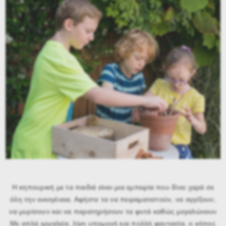
Η κηπουρική με τα παιδιά είναι μια εμπειρία που δίνει χαρά σε
όλη την οικογένεια. Αφήστε τα να πειραματιστούν, να αγγίξουν,
να μυρίσουν και να παρατηρήσουν τα φυτά καθώς μεγαλώνουν
Με απλά εργαλεία, λίγη υπομονή και πολλή φαντασία, ο κήπος