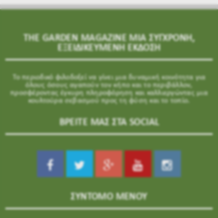
THE GARDEN MAGAZINE ΜΙΑ ΣΥΓΧΡΟΝΗ,
ΕΞΕΙΔΙΚΕΥΜΕΝΗ ΕΚΔΟΣΗ
Το περιοδικό φιλοδοξεί να γίνει μια δυναμική κοινότητα για
όλους όσους αγαπούν τον κήπο και το περιβάλλον,
προσφέροντας έγκυρη πληροφόρηση και καλλιεργώντας μια
κουλτούρα σεβασμού προς τη φύση και το τοπίο.
ΒΡΕΙΤΕ ΜΑΣ ΣΤΑ SOCIAL
ΣΥΝΤΟΜΟ ΜΕΝΟΥ