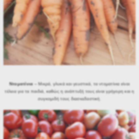
Ντοματίνια
– Μικρά, γλυκά και γευστικά, τα ντοματίνια είναι
τέλεια για τα παιδιά, καθώς η ανάπτυξή τους είναι γρήγορη και η
συγκομιδή τους διασκεδαστική.