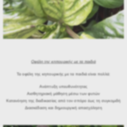
Οφέλη της κηπουρικής με τα παιδιά
Τα οφέλη της κηπουρικής με τα παιδιά είναι πολλά:
Ανάπτυξη υπευθυνότητας
Αισθητηριακή μάθηση μέσω των φυτών
Κατανόηση της διαδικασίας από τον σπόρο έως τη συγκομιδή
Διασκέδαση και δημιουργική απασχόληση