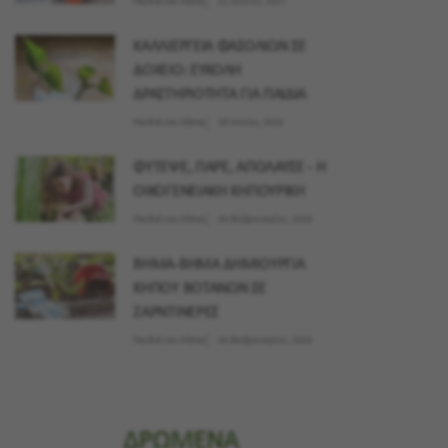
Παιδιά και Κήπος
21 Ιουλίου, 2027
ΚΑΛΛΙΕΡΓΕΙΑ ΦΑΣΟΛΙΩΝ ΣΕ
ΔΟΧΕΙΟ: ΕΥΚΟΛΗ
ΔΡΑΣΤΗΡΙΟΤΗΤΑ ΓΙΑ ΠΑΙΔΙΑ
Παιδιά και Κήπος
28 Μαϊου, 2026
ΦΥΤΕΨΕ, ΠΑΡΕ, ΑΠΟΛΑΥΣΕ - Η
ΟΙΚΟΓΕΝΕΙΑΚΗ ΚΗΠΟΥΡΙΚΗ
Παιδιά και Κήπος
04 Φεβρουαρίου, 2026
ΒΗΜΑ-ΒΗΜΑ ΔΗΜΙΟΥΡΓΙΑ
ΚΗΠΟΥ ΒΟΤΑΝΩΝ ΣΕ
ΖΑΡΝΤΙΝΕΡΕΣ
Παιδιά και Κήπος
04 Φεβρουαρίου, 2026
ΔΡΩΜΕΝΑ