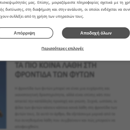
Ήρθε η ώρα να φύγετε για λίγες ή περισσότερες ημέρες
πισκεψιμότητάς μας. Επίσης, μοιραζόμαστε πληροφορίες σχετικά με τη χρ
διακοπές ή να πάτε για ένα επαγγελματικό ταξίδι αλλά πριν
ής δικτύωσης, στη διαφήμιση και στην ανάλυση, οι οποίοι ενδέχεται να συ
φύγετε θέλετε να βεβαιωθείτε ότι δεν θα βρείτε τα αγαπημένα
 έχουν συλλέξει από τη χρήση των υπηρεσιών τους.
σας φυτά στο σπίτι, μπαλκόνι ή κήπο κατεστραμμένα ή
μαραμένα.
Απόρριψη
Αποδοχή όλων
27 Ιουνίου, 2023
H OMAΔΑ ΤΟΥ GARDEN MAGAZINE
Περισσότερες επιλογές
ΤΑ ΠΙΟ ΚΟΙΝΑ ΛΑΘΗ ΣΤΗ
ΦΡΟΝΤΙΔΑ ΤΩΝ ΦΥΤΩΝ
Η φροντίδα των φυτών μπορεί να είναι μια ευχάριστη και
ικανοποιητική δραστηριότητα, αλλά είναι επίσης κάτι που
απαιτεί την κατάλληλη προσοχή και γνώση. Συχνά, ωστόσο, οι
φίλοι των φυτών κάνουν κάποια κοινά λάθη στη φροντίδα των
φυτών τους. Σε αυτό το άρθρο, θα εξετάσουμε μερικά από τα
πιο συνηθισμένα λάθη που συμβαίνουν και πώς μπορούν να
αποφευχθούν.