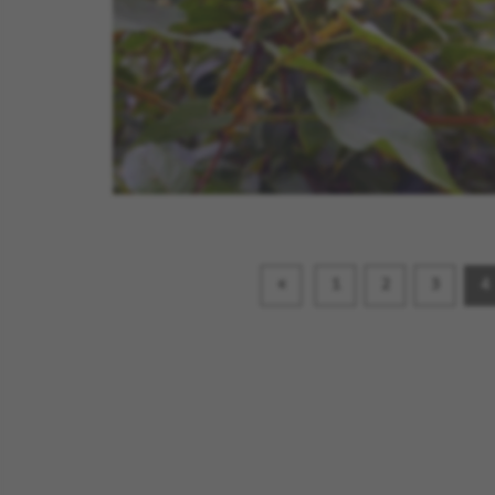
«
1
2
3
4