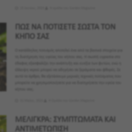
15 Ιουνίου, 2023
Η ομάδα του Garden Magazine
ΠΩΣ ΝΑ ΠΟΤΙΣΕΤΕ ΣΩΣΤΑ ΤΟΝ
ΚΗΠΟ ΣΑΣ
Ο κατάλληλος ποτισμός αποτελεί ένα από τα βασικά στοιχεία για
τη διατήρηση της υγείας του κήπου σας. Η σωστή υγρασία στο
έδαφος εξασφαλίζει την ανάπτυξη και ευεξία των φυτών, ενώ η
έλλειψη νερού μπορεί να οδηγήσει σε ξεράματα και φθορές. Σε
αυτό το άρθρο, θα εξετάσουμε μερικές τεχνικές ποτίσματος που
μπορείτε να χρησιμοποιήσετε για να διατηρήσετε την υγεία του
κήπου σας.
31 Μαϊου, 2023
Η Ομάδα του Garden Magazine
ΜΕΛΙΓΚΡΑ: ΣΥΜΠΤΩΜΑΤΑ ΚΑΙ
ΑΝΤΙΜΕΤΩΠΙΣΗ