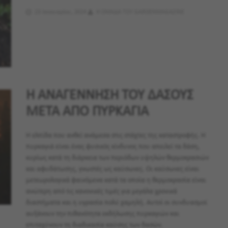
23 Ιανουαρίου, 2024
Η ΟΜΑΔΑ ΤΟΥ GARDENMAGAZINE
Η ΑΝΑΓΕΝΝΗΣΗ ΤΟΥ ΔΑΣΟΥΣ
ΜΕΤΑ ΑΠΟ ΠΥΡΚΑΓΙΑ
Η ελπίδα που ανθεί ανάμεσα στις στάχτες της καταστροφής. Η
πυρκαγιά είναι ένας φυσικός κίνδυνος που απειλεί τα δάση,
κυρίως κατά τη διάρκεια των περιόδων υψηλών θερμοκρασιών
και αφυδάτωσης, γνωστές ως καύσωνες. Οι καύσωνες είναι
μετεωρολογικά φαινόμενα κατά τα οποία η θερμοκρασία είναι
ανώτερη από τις κανονικές τιμές για μεγάλα χρονικά
διαστήματα και η υγρασία πολύ χαμηλή. Αυτοί οι συνδυασμοί
αυξάνουν την πιθανότητα εκδήλωσης πυρκαγιών και
επιταχύνουν τη διαδικασία καύσης των δασών.