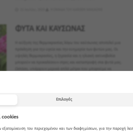
21 Ιουλίου, 2023
Η ΟΜΑΔΑ ΤΟΥ GARDEN MAGAZINE
ΦΥΤΑ ΚΑΙ ΚΑΥΣΩΝΑΣ
Η αύξηση της θερμοκρασίας λόγω του καύσωνας αποτελεί μια
πρόκληση για την υγεία και την ευημερία των φυτών μας. Οι
υψηλές θερμοκρασίες, η ξηρασία και η ηλιακή ακτινοβολία
μπορούν να προκαλέσουν στρες και καταστροφή στα φυτά μας.
Ωστόσο, υπάρχουν μερικά απλά μέτρα που μπορούμε να
λάβουμε για να προστατεύσουμε τα φυτά μας από τις ακραίες
θερμοκρασίες. Ας δούμε μερικές συμβουλές που μπορούν να
μας βοηθήσουν σε αυτήν την προσπάθεια.
Επιλογές
11 Ιουλίου, 2023
H ομάδα του Garden Magazine
 cookies
ΔΙΑΚΟΠΕΣ ΚΑΙ ΠΟΤΙΣΜΑ
ην εξατομίκευση του περιεχομένου και των διαφημίσεων, για την παροχή λε