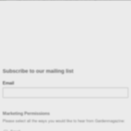
ΕΣΩΤΕΡΙΚΟΥ ΧΩΡΟΥ ΤΟΝ
ΧΕΙΜΩΝΑ
Τα φυτά εσωτερικού χώρου θα πρέπει να είναι σε κατάλληλη
θέση για να επιβιώσουν στα περισσότερα εσωτερικά
περιβάλλοντα.
09 Δεκεμβρίου, 2024
ΣΤΑΥΡΟΥΛΑ ΠΑΥΛΟΠΟΥΛΟΥ
ΔΕΚΕΜΒΡΙΟΣ - ΜΗΝΙΑΙΑ ΛΙΣΤΑ
ΕΡΓΑΣΙΩΝ ΣΤΟΝ ΚΗΠΟ
Η μηνιαία λίστα εργασιών στον κήπο
02 Δεκεμβρίου, 2024
Η ΟΜΑΔΑ ΤΟΥ GARDENMAGAZINE