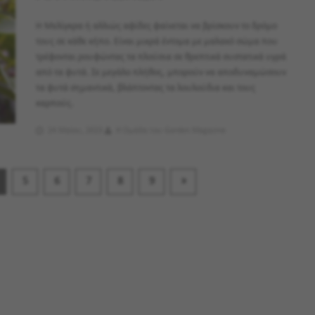
Η Μελίγκρα ή αλλιώς αφίδες φαίνεται να βρίσκουν το δρόμο
τους σε κάθε κήπο. Είναι μικρά έντομα με μαλακό σώμα που
τρέφονται ρουφώντας τα πλούσια σε θρεπτικά συστατικά υγρά
από τα φυτά. Σε μεγάλο πλήθος, μπορούν να αποδυναμώσουν
τα φυτά σημαντικά, βλάπτοντας τα λουλούδια και τους
καρπούς.
24 Μαϊου, 2023
Η Ομάδα του Garden Magazine
5
6
7
8
9
»