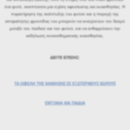
ένα φυτό, αναπτύσσει μια σχέση αφοσίωσης και ευαισθησίας. Η
παρατήρηση της ανάπτυξης του φυτού και η παροχή της
απαραίτητης φροντίδας του μπορούν να ενισχύσουν τον δεσμό
μεταξύ του παιδιού και του φυτού, και να ενθαρρύνουν την
εκδήλωση συναισθηματικής ευαισθησίας.
ΔΕΙΤΕ ΕΠΙΣΗΣ:
ΤΑ ΟΦΕΛΗ ΤΗΣ ΜΑΘΗΣΗΣ ΣΕ ΕΞΩΤΕΡΙΚΟΥΣ ΧΩΡΟΥΣ
ΕΝΤΟΜΑ ΚΑΙ ΠΑΙΔΙΑ