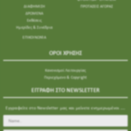
ΔΙΑΦΗΜΙΣΗ
ΠΡΟΤΑΣΕΙΣ ΑΓΟΡΑΣ
ΔΡΩΜΕΝΑ
Εκθέσεις
Ημερίδες & Συνέδρια
ΕΠΙΚΟΙΝΩΝΊΑ
ΟΡΟΙ ΧΡΗΣΗΣ
Κανονισμοί Λειτουργίας
Περιεχόμενο & Copyright
ΕΓΓΡΑΦΗ ΣΤΟ NEWSLETTER
Εγγραφείτε στο Newsletter μας και μείνετε ενημερωμένοι ....