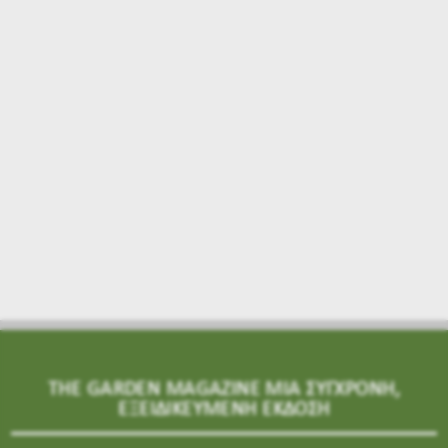
THE GARDEN MAGAZINE ΜΙΑ ΣΥΓΧΡΟΝΗ,
ΕΞΕΙΔΙΚΕΥΜΕΝΗ ΕΚΔΟΣΗ