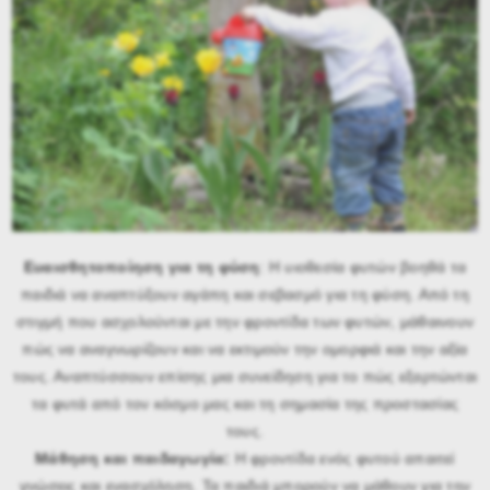
Ευαισθητοποίηση για τη φύση
: Η υιοθεσία φυτών βοηθά τα
παιδιά να αναπτύξουν αγάπη και σεβασμό για τη φύση. Από τη
στιγμή που ασχολούνται με την φροντίδα των φυτών, μάθαινουν
πώς να αναγνωρίζουν και να εκτιμούν την ομορφιά και την αξία
τους. Αναπτύσσουν επίσης μια συνείδηση για το πώς εξαρτώνται
τα φυτά από τον κόσμο μας και τη σημασία της προστασίας
τους.
Μάθηση και παιδαγωγία:
Η φροντίδα ενός φυτού απαιτεί
γνώσεις και ενασχόληση. Τα παιδιά μπορούν να μάθουν για την