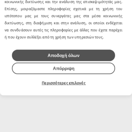
κοινωνικής δικτύωσης και την ανάλυση της επισκεψιμότητάς μας.
Επίσης, μοιραζόμαστε πληροφορίες σχετικά με τη χρήση του
ιστότοπου μας με τους συνεργάτες μας στα μέσα κοινωνικής
δικτύωσης, στη διαφήμιση και στην ανάλυση, οι οποίοι ενδέχεται
να συνδυάσουν αυτές τις πληροφορίες με άλλες που έχετε παρέχει
ή που έχουν συλλέξει από τη χρήση των υπηρεσιών τους.
Αποδοχή όλων
Απόρριψη
Περισσότερες επιλογές