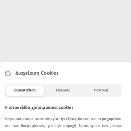
Διαχείριση Cookies
Συγκατάθεση
Επιλογές
Πολιτική
Η ιστοσελίδα χρησιμοποιεί cookies
Χρησιμοποιούμε τα cookies για την εξατομίκευση του περιεχομένου
και των διαφημίσεων, για την παροχή λειτουργιών των μέσων