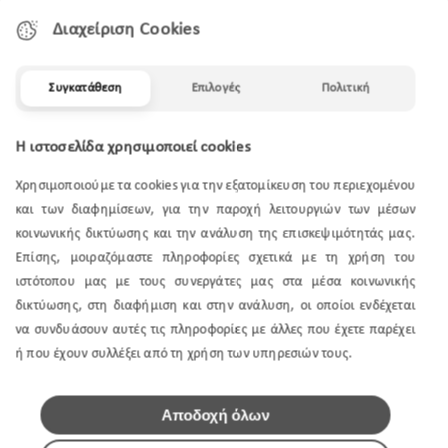
Διαχείριση Cookies
Συγκατάθεση
Επιλογές
Πολιτική
Η ιστοσελίδα χρησιμοποιεί cookies
Χρησιμοποιούμε τα cookies για την εξατομίκευση του περιεχομένου
και των διαφημίσεων, για την παροχή λειτουργιών των μέσων
κοινωνικής δικτύωσης και την ανάλυση της επισκεψιμότητάς μας.
Επίσης, μοιραζόμαστε πληροφορίες σχετικά με τη χρήση του
ιστότοπου μας με τους συνεργάτες μας στα μέσα κοινωνικής
δικτύωσης, στη διαφήμιση και στην ανάλυση, οι οποίοι ενδέχεται
να συνδυάσουν αυτές τις πληροφορίες με άλλες που έχετε παρέχει
ή που έχουν συλλέξει από τη χρήση των υπηρεσιών τους.
Αποδοχή όλων