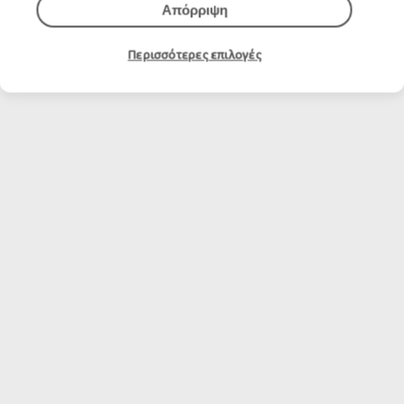
Απόρριψη
Περισσότερες επιλογές