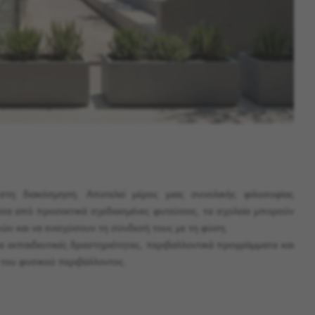
στη διακόσμηση. Αποτελεί μέρος μιας συνολικής φιλοσοφίας
έσα από προσεκτικά σχεδιασμένες φυτεύσεις, τα σχολεία μπορούν
ών και να ενισχύσουν τη σύνδεσή τους με τη φύση.
α εκπαιδευτικές δραστηριότητες, περιβαλλοντικά προγράμματα και
 του φυσικού περιβάλλοντος.