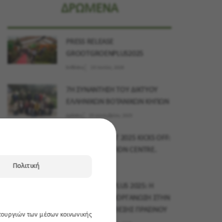
ΔΡΩΜΕΝΑ
PRESS RELEASE
GROOTGROENPLUS2025
Εκθέσεις
23 Ιουνίου, 2026
7Η ΣΥΝΑΝΤΗΣΗ ΤΟΥ ΔΙΚΤΥΟΥ
ΕΛΛΗΝΙΚΩΝ ΒΟΤΑΝΙΚΩΝ ΚΗΠΩΝ
Δράσεις
03 Δεκεμβρίου, 2025
MYPLANT & GARDEN MIDDLE EAST 2025 KICKS OFF:
15–17 NOVEMBER, DUBAI EXHIBITION CENTRE.
Εκθέσεις
10 Νοεμβρίου, 2025
Πολιτική
GROOTGROENPLUS 2025: Η
ΜΕΓΑΛΥΤΕΡΗ ΔΙΟΡΓΑΝΩΣΗ ΣΤΗΝ
ΙΣΤΟΡΙΑ ΤΗΣ ΕΚΘΕΣΗΣ ΠΡΑΣΙΝΟΥ
ιτουργιών των μέσων κοινωνικής