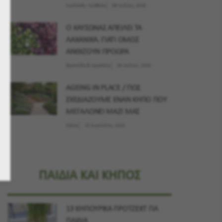
Λουλούδι - Σύνθεση
09 Ιουλίου, 2026
Ο ΚΑΥΣΩΝΑΣ ΑΠΕΙΛΕΙ ΤΑ
ΛΑΧΑΝΙΚΑ. ΓΙΑΤΙ ΟΜΩΣ
ΑΝΘΙΖΟΥΝ ΠΡΟΩΡΑ
Φροντίδα & εργαλεία
09 Ιουλίου, 2026
AGEING IN PLACE / ΠΩΣ
ΣΧΕΔΙΑΖΟΥΜΕ ΕΝΑΝ ΚΗΠΟ ΠΟΥ
ΜΕΓΑΛΩΝΕΙ ΜΑΖΙ ΜΑΣ
Κήπος
02 Αυγούστου, 2026
ΠΑΙΔΙΑ ΚΑΙ ΚΗΠΟΣ
13 ΚΗΠΟΥΡΙΚΑ ΠΡΟΤΖΕΚΤ ΓΙΑ
ΠΑΙΔΙΑ