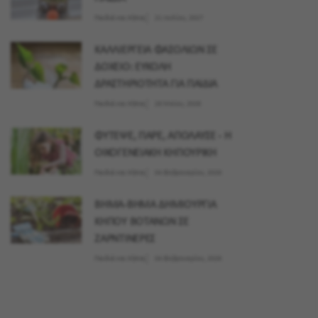
Παιδιά και Κήπος
21 Ιουλίου, 2027
ΚΑΛΛΙΕΡΓΕΙΑ ΦΑΣΟΛΙΩΝ ΣΕ
ΔΟΧΕΙΟ: ΕΥΚΟΛΗ
ΔΡΑΣΤΗΡΙΟΤΗΤΑ ΓΙΑ ΠΑΙΔΙΑ
Παιδιά και Κήπος
28 Μαϊου, 2026
ΦΥΤΕΨΕ, ΠΑΡΕ, ΑΠΟΛΑΥΣΕ - Η
ΟΙΚΟΓΕΝΕΙΑΚΗ ΚΗΠΟΥΡΙΚΗ
Παιδιά και Κήπος
04 Φεβρουαρίου, 2026
ΒΗΜΑ-ΒΗΜΑ ΔΗΜΙΟΥΡΓΙΑ
ΚΗΠΟΥ ΒΟΤΑΝΩΝ ΣΕ
ΖΑΡΝΤΙΝΕΡΕΣ
Παιδιά και Κήπος
04 Φεβρουαρίου, 2026