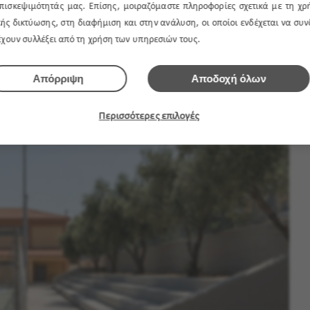
πισκεψιμότητάς μας. Επίσης, μοιραζόμαστε πληροφορίες σχετικά με τη χρ
η για τη δημιουργία πράσινων σημείων, ακόμη και σε σχολεία όπου
ής δικτύωσης, στη διαφήμιση και στην ανάλυση, οι οποίοι ενδέχεται να συ
ριοι χώροι. Μπορούν να τοποθετηθούν σε εισόδους, αίθρια,
 έχουν συλλέξει από τη χρήση των υπηρεσιών τους.
ές, προσφέροντας ζωντάνια χωρίς να απαιτούν παρεμβάσεις στις
Απόρριψη
Αποδοχή όλων
υντήρησης εξασφαλίζει ότι οι χώροι παραμένουν όμορφοι και
Περισσότερες επιλογές