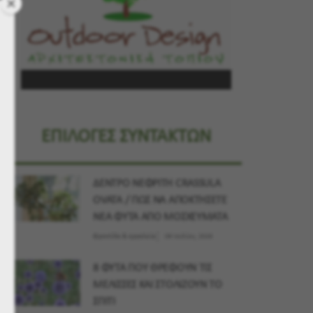
ΕΠΙΛΟΓΕΣ ΣΥΝΤΑΚΤΩΝ
ΔΕΝΤΡΟ ΝΕΦΡΙΤΗ CRASSULA
OVATA / ΠΩΣ ΝΑ ΑΠΟΚΤΗΣΕΤΕ
ΝΕΑ ΦΥΤΑ ΑΠΟ ΜΟΣΧΕΥΜΑΤΑ
Φροντίδα & εργαλεία
09 Ιουλίου, 2026
8 ΦΥΤΑ ΠΟΥ ΘΡΕΦΟΥΝ ΤΙΣ
ΜΕΛΙΣΣΕΣ ΚΑΙ ΣΤΟΛΙΖΟΥΝ ΤΟ
ΣΠΙΤΙ