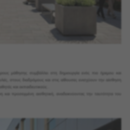
ρους μάθησης συμβάλλει στη δημιουργία ενός πιο ήρεμου και
υλές, στους διαδρόμους και στις αίθουσες ενισχύουν την αίσθηση
αθητές και εκπαιδευτικούς .
η και προσεγμένη αισθητική, αναδεικνύοντας την ταυτότητα του