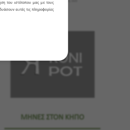
Εκθέσεις
20 Οκτωβρίου, 2025
ήση του ιστότοπου μας με τους
νδυάσουν αυτές τις πληροφορίες
ΜΗΝΕΣ ΣΤΟΝ ΚΗΠΟ