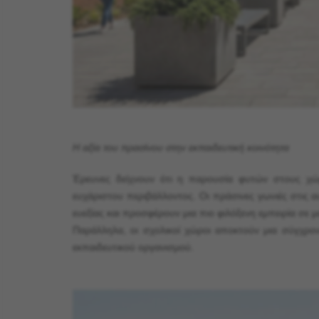
Η αξία του πρασίνου στην εκπαιδευτική κοινότητα
Έρευνες δείχνουν ότι η παρουσία φυτών στους χώ
ευχάριστου περιβάλλοντος. Οι πράσινες γωνιές στις α
ευεξίας και προσφέρουν μια πιο φιλόξενη εμπειρία σε μ
Παράλληλα, οι σχολικοί χώροι αποκτούν μια σύγχρον
εκπαιδευτικού οργανισμού.