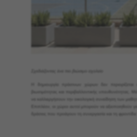
Σχεδιάζοντας ένα πιο βιώσιμο σχολείο
Η δημιουργία πράσινων χώρων δεν περιορίζεται 
βιωσιμότητας και περιβαλλοντικής υπευθυνότητας. Μ
να καλλιεργήσουν την οικολογική συνείδηση των μαθητ
Επιπλέον, οι χώροι αυτοί μπορούν να αξιοποιηθούν γι
δράσεις που προάγουν τη συνεργασία και τη φροντίδα