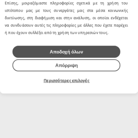
Επίσης, μοιραζόμαστε πληροφορίες σχετικά με τη χρήση του
ιστότοπου μας με τους συνεργάτες μας στα μέσα κοινωνικής
δικτύωσης, στη διαφήμιση και στην ανάλυση, οι οποίοι ενδέχεται
να συνδυάσουν αυτές τις πληροφορίες με άλλες που έχετε παρέχει
ή που έχουν συλλέξει από τη χρήση των υπηρεσιών τους.
Αποδοχή όλων
Απόρριψη
Περισσότερες επιλογές