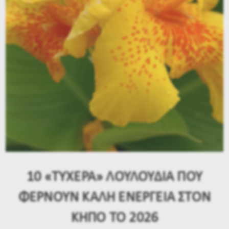
10 «ΤΥΧΕΡΑ» ΛΟΥΛΟΥΔΙΑ ΠΟΥ
ΦΕΡΝΟΥΝ ΚΑΛΗ ΕΝΕΡΓΕΙΑ ΣΤΟΝ
ΚΗΠΟ ΤΟ 2026