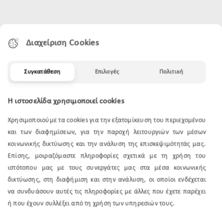
Διαχείριση Cookies
Συγκατάθεση
Επιλογές
Πολιτική
Η ιστοσελίδα χρησιμοποιεί cookies
Χρησιμοποιούμε τα cookies για την εξατομίκευση του περιεχομένου
και των διαφημίσεων, για την παροχή λειτουργιών των μέσων
κοινωνικής δικτύωσης και την ανάλυση της επισκεψιμότητάς μας.
Επίσης, μοιραζόμαστε πληροφορίες σχετικά με τη χρήση του
ιστότοπου μας με τους συνεργάτες μας στα μέσα κοινωνικής
δικτύωσης, στη διαφήμιση και στην ανάλυση, οι οποίοι ενδέχεται
να συνδυάσουν αυτές τις πληροφορίες με άλλες που έχετε παρέχει
ή που έχουν συλλέξει από τη χρήση των υπηρεσιών τους.