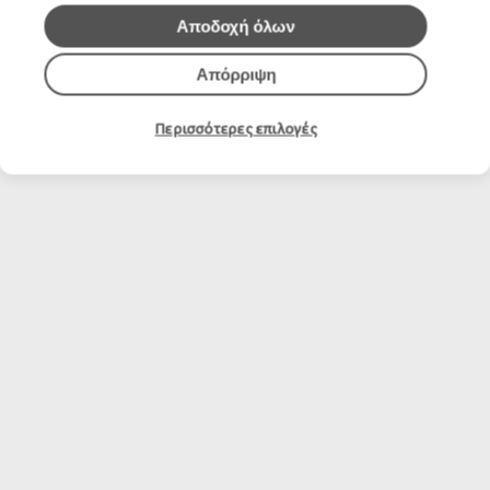
Αποδοχή όλων
Απόρριψη
Περισσότερες επιλογές