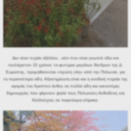
Δεν είναι τυχαίο εξάλλου , κάτι που είναι γνωστό εδώ και
τουλάχιστον 15 χρόνια: τα φυτώρια μεγάλων δένδρων της Δ.
Ευρώπης, προμηθεύονται «πρώτη ύλη» από την Πολωνία, για
τα περισσότερα είδη. Αξιοσημείωτη είναι και η ανοδική πορεία της
αγοράς του δρεπτού άνθος σε πολλά είδη και καινοτόμες
δημιουργίες που φέρνουν ψηλά τους Πολωνούς Ανθοδέτες και
Καλλιτέχνες σε παγκόσμια κλίμακα.