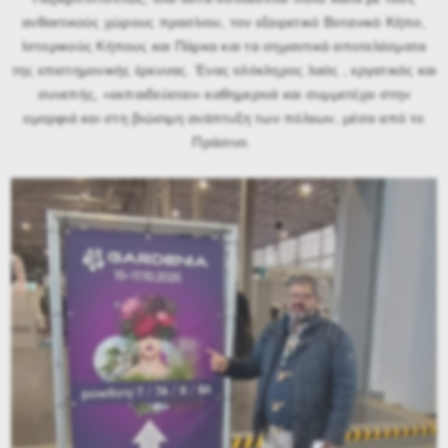
ανθεκτικούς χώρους πρασίνου, τον εξαιρετικό Βοτανικό Κήπο,
Ιστορικούς Κήπους και Πάρκα και τα σημαντικά αποτελέσματα
της επιστημονικής έρευνας. Ένας ολόκληρος λαός , εργατικός και
συνεπής, «εκπαιδεύεται» καθημερινά και συμμετέχει στην
ομορφιά και στη βιώσιμη ανάπτυξη των πόλεων, μέσα από το
Πράσινο.