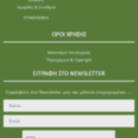
Εκθέσεις
Ημερίδες & Συνέδρια
ΕΠΙΚΟΙΝΩΝΊΑ
ΟΡΟΙ ΧΡΗΣΗΣ
Κανονισμοί Λειτουργίας
Περιεχόμενο & Copyright
ΕΓΓΡΑΦΗ ΣΤΟ NEWSLETTER
Εγγραφείτε στο Newsletter μας και μείνετε ενημερωμένοι ....