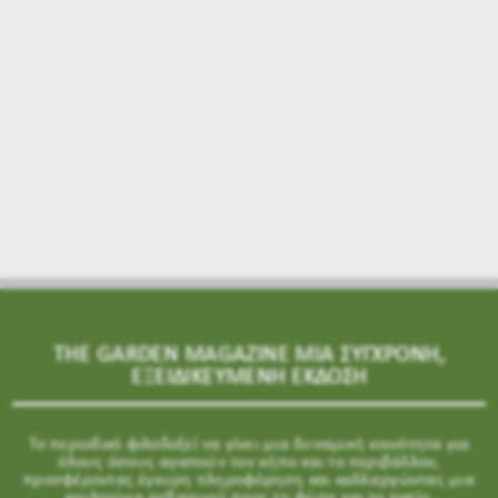
THE GARDEN MAGAZINE ΜΙΑ ΣΥΓΧΡΟΝΗ,
ΕΞΕΙΔΙΚΕΥΜΕΝΗ ΕΚΔΟΣΗ
Το περιοδικό φιλοδοξεί να γίνει μια δυναμική κοινότητα για
όλους όσους αγαπούν τον κήπο και το περιβάλλον,
προσφέροντας έγκυρη πληροφόρηση και καλλιεργώντας μια