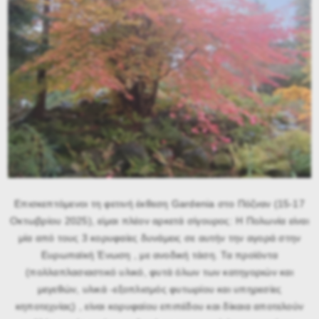
Επισκεπτόμενοι τη φετινή έκθεση Gardenia στο Πόζναν (15-17
Οκτωβρίου 2025), είμαι πλέον αρκετά σίγουρος: Η Πολωνία είναι
μία από τους 3 κορυφαίες δυνάμεις σε αυτήν την αγορά στην
Ευρωπαϊκή Ένωση , με ανοδική τάση. Τα προϊόντα
(πολλαπλασιαστικό υλικό, φυτά όλων των κατηγοριών και
μεγεθών, υλικά -εξοπλισμός φυτωρίου και υπηρεσίες
κηποτεχνίας) , είναι κορυφαίου επιπέδου και δίκαια αποτελούν