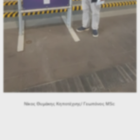
Νίκος Θυμάκης Κηποτέχνης/ Γεωπόνος MSc