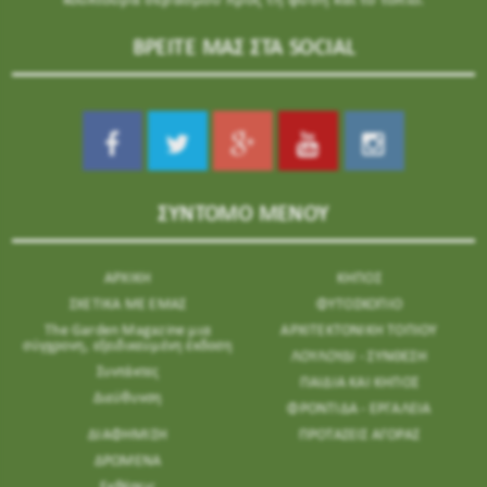
κουλτούρα σεβασμού προς τη φύση και το τοπίο.
ΒΡΕΙΤΕ ΜΑΣ ΣΤΑ SOCIAL
ΣΥΝΤΟΜΟ ΜΕΝΟΥ
ΑΡΧΙΚΗ
ΚΗΠΟΣ
ΣΧΕΤΙΚΑ ΜΕ ΕΜΑΣ
ΦΥΤΟΣΚΟΠΙΟ
The Garden Magazine μια
ΑΡΧΙΤΕΚΤΟΝΙΚΗ ΤΟΠΙΟΥ
σύγχρονη, εξειδικευμένη έκδοση
ΛΟΥΛΟΥΔΙ - ΣΥΝΘΕΣΗ
Συντάκτες
ΠΑΙΔΙΑ ΚΑΙ ΚΗΠΟΣ
Διεύθυνση
ΦΡΟΝΤΙΔΑ - ΕΡΓΑΛΕΙΑ
ΔΙΑΦΗΜΙΣΗ
ΠΡΟΤΑΣΕΙΣ ΑΓΟΡΑΣ
ΔΡΩΜΕΝΑ