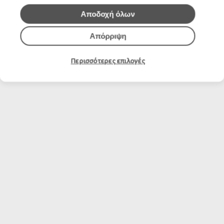
Αποδοχή όλων
Απόρριψη
Περισσότερες επιλογές