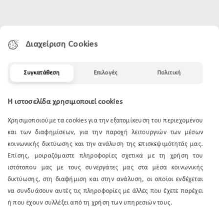
Διαχείριση Cookies
Συγκατάθεση
Επιλογές
Πολιτική
Η ιστοσελίδα χρησιμοποιεί cookies
Χρησιμοποιούμε τα cookies για την εξατομίκευση του περιεχομένου
και των διαφημίσεων, για την παροχή λειτουργιών των μέσων
κοινωνικής δικτύωσης και την ανάλυση της επισκεψιμότητάς μας.
Επίσης, μοιραζόμαστε πληροφορίες σχετικά με τη χρήση του
ιστότοπου μας με τους συνεργάτες μας στα μέσα κοινωνικής
δικτύωσης, στη διαφήμιση και στην ανάλυση, οι οποίοι ενδέχεται
να συνδυάσουν αυτές τις πληροφορίες με άλλες που έχετε παρέχει
ή που έχουν συλλέξει από τη χρήση των υπηρεσιών τους.