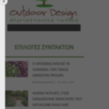
ΕΠΙΛΟΓΕΣ ΣΥΝΤΑΚΤΩΝ
Ο ΚΑΥΣΩΝΑΣ ΑΠΕΙΛΕΙ ΤΑ
ΛΑΧΑΝΙΚΑ. ΓΙΑΤΙ ΟΜΩΣ
ΑΝΘΙΖΟΥΝ ΠΡΟΩΡΑ
Φροντίδα & εργαλεία
09 Ιουλίου, 2026
AGEING IN PLACE / ΠΩΣ
ΣΧΕΔΙΑΖΟΥΜΕ ΕΝΑΝ ΚΗΠΟ ΠΟΥ
ΜΕΓΑΛΩΝΕΙ ΜΑΖΙ ΜΑΣ