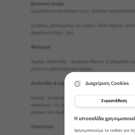
Βοτανικό όνομα
Lycopersicon esculentum (συν. Solanum lycopersicum
Συνήθως καλλιεργείται ως ετήσιο. Είναι θάμνος, απλ
Χρειάζεται πλήρη ήλιο.
Φύλλωμα
Ταχείας ανάπτυξης, τρυφερός θάμνος ή κληματίδα μ
φύλλα με χαρακτηριστικό άρωμα.
Λουλούδια & καρποί
Διαχείριση Cookies
Κίτρινα, αστεροειδή άνθη που ακολουθούνται από κ
Συγκατάθεση
πράσινους. Οι καρποί μπορεί να είναι στρογγυλοί, 
μεγάλες που ζυγίζουν αρκετά κιλά.
Η ιστοσελίδα χρησιμοποιεί
Τοξικότητα
Χρησιμοποιούμε τα cookies για τ