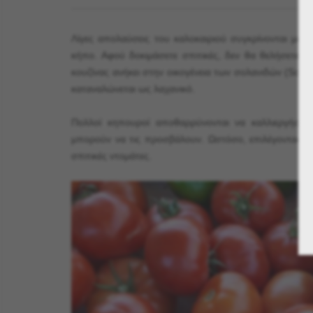
Λίγες απολαύσεις του καλοκαιριού συγκρίνονται με 
κήπο. Αφού δοκιμάσετε σπιτικές, δεν θα θελήσετε π
κουζίνας ανήκει στην οικογένεια των σολανιδών (Solan
καταναλώνεται ως λαχανικό.
Πολλοί κηπουροί αποθαρρύνονται να καλλιεργήσο
μπορούν να τις προσβάλουν. Ωστόσο, επιλέγοντας ποι
σπιτικές ντομάτες.