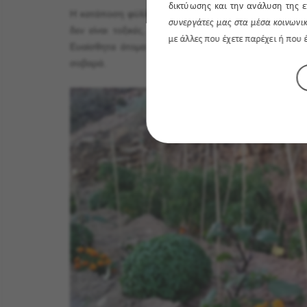
δικτύωσης και την ανάλυση της ε
Η κατάποση φύλλων, στελεχών και άγουρων καρπών μπο
συνεργάτες μας στα μέσα κοινωνικ
δεν είναι τοξικές, αλλά κάποια κατοικίδια μπορεί 
με άλλες που έχετε παρέχει ή που
Ευαίσθητα άτομα μπορεί να εμφανίσουν αλλεργία ή 
σοβαρά.