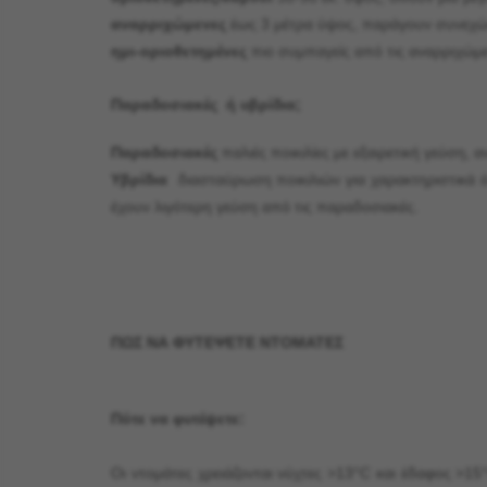
αναρριχώμενες
έως 3 μέτρα ύψος, παράγουν συνεχώ
ημι-οριοθετημένες
πιο συμπαγείς από τις αναρριχώμε
Παραδοσιακές ή υβρίδια;
Παραδοσιακές
παλιές ποικιλίες με εξαιρετική γεύση
Υβρίδια
διασταύρωση ποικιλιών για χαρακτηριστικά 
έχουν λιγότερη γεύση από τις παραδοσιακές.
ΠΩΣ ΝΑ ΦΥΤΕΨΕΤΕ ΝΤΟΜΑΤΕΣ
Πότε να φυτέψετε:
Οι ντομάτες χρειάζονται νύχτες >13°C και έδαφος >1