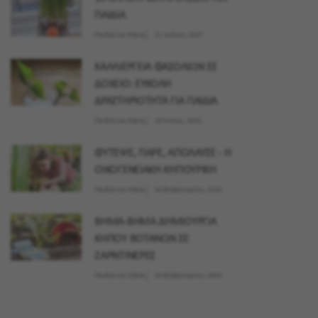
ΠΑΙΔΙΑ
Παιδιά και Κήπος
21 Ιουλίου, 2027
ΚΑΛΛΙΕΡΓΕΙΑ ΦΑΣΟΛΙΩΝ ΣΕ
ΔΟΧΕΙΟ: ΕΥΚΟΛΗ
ΔΡΑΣΤΗΡΙΟΤΗΤΑ ΓΙΑ ΠΑΙΔΙΑ
Παιδιά και Κήπος
28 Μαϊου, 2026
ΦΥΤΕΨΕ, ΠΑΡΕ, ΑΠΟΛΑΥΣΕ - Η
ΟΙΚΟΓΕΝΕΙΑΚΗ ΚΗΠΟΥΡΙΚΗ
Παιδιά και Κήπος
04 Φεβρουαρίου, 2026
ΒΗΜΑ-ΒΗΜΑ ΔΗΜΙΟΥΡΓΙΑ
ΚΗΠΟΥ ΒΟΤΑΝΩΝ ΣΕ
ΖΑΡΝΤΙΝΕΡΕΣ
Παιδιά και Κήπος
04 Φεβρουαρίου, 2026