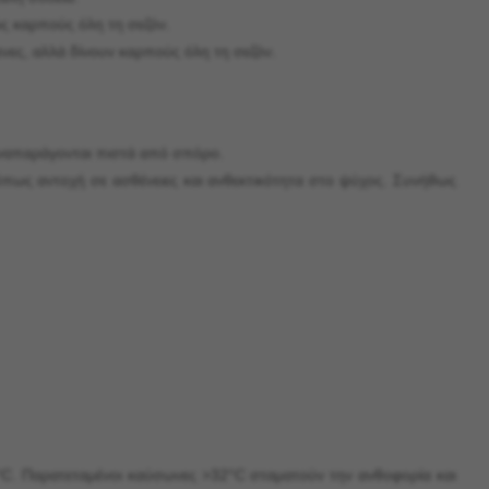
ς καρπούς όλη τη σεζόν.
νες, αλλά δίνουν καρπούς όλη τη σεζόν.
, αναπαράγονται πιστά από σπόρο.
όπως αντοχή σε ασθένειες και ανθεκτικότητα στο ψύχος. Συνήθως
5°C. Παρατεταμένοι καύσωνες >32°C σταματούν την ανθοφορία και