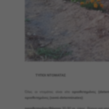
ΤΥΠΟΙ ΝΤΟΜΑΤΑΣ
Όλες οι ντομάτες είναι είτε
οριοθετημένες (deter
οριοθετημένες (semi-determinates)
:
οριοθετημένες/θάμνοι
30-90 εκ. ύψος, δίνουν μια μεγ