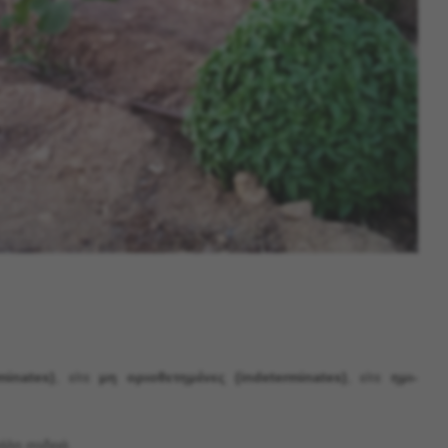
minates)
, είτε
μη οριοθετημένες (indeterminates)
, είτε
ημι-
άλη σοδειά.