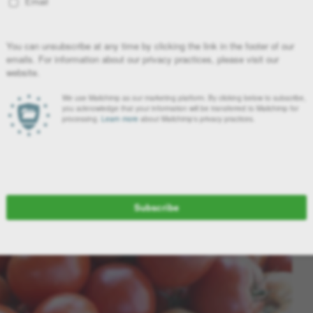
το να δαγκώνετε μια ώριμη, ζουμερή ντομάτα κατευθείαν από τον
οτέ ξανά αγοραστές. Αυτό το βασικό συστατικό της μεσογειακής
aceae), κατατάσσεται βοτανικά στα φρούτα, αλλά μαγειρεύεται και
υν ντομάτες λόγω των πολλών ασθενειών και παρασίτων που
κιλίες ανθεκτικές σε ασθένειες, ο καθένας μπορεί να απολαύσει