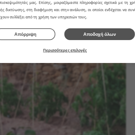
πισκεψιμότητάς μας. Επίσης, μοιραζόμαστε πληροφορίες σχετικά με τη χρ
ρεί να είναι τοξική για σκύλους και γάτες. Οι ώριμες ντομάτες
ής δικτύωσης, στη διαφήμιση και στην ανάλυση, οι οποίοι ενδέχεται να συ
να παρουσιάσουν γαστρεντερική ενόχληση ή αλλεργική αντίδραση.
 έχουν συλλέξει από τη χρήση των υπηρεσιών τους.
δερματικό εξάνθημα. Τα συμπτώματα ποικίλουν από ήπια μέχρι
Απόρριψη
Αποδοχή όλων
Περισσότερες επιλογές