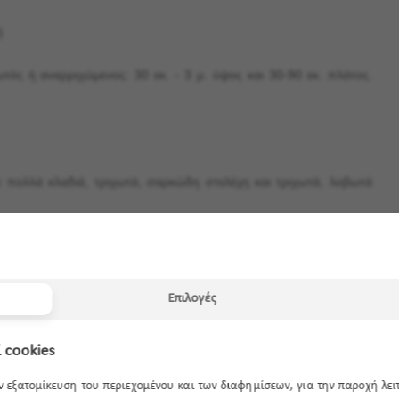
)
ωτός ή αναρριχώμενος: 30 εκ. - 3 μ. ύψος και 30-90 εκ. πλάτος.
ε πολλά κλαδιά, τριχωτά, σαρκώδη στελέχη και τριχωτά, λοβωτά
αρπούς κόκκινους, πορτοκαλί, κίτρινους, μοβ, ροζ, μαύρους ή
Επιλογές
οβάλ ή σε σχήμα αχλαδιού, από μέγεθος κερασιού 1,5 εκ. μέχρι
 cookies
ην εξατομίκευση του περιεχομένου και των διαφημίσεων, για την παροχή λε