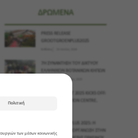
ΔΡΩΜΕΝΑ
PRESS RELEASE
GROOTGROENPLUS2025
Εκθέσεις
23 Ιουνίου, 2026
7Η ΣΥΝΑΝΤΗΣΗ ΤΟΥ ΔΙΚΤΥΟΥ
ΕΛΛΗΝΙΚΩΝ ΒΟΤΑΝΙΚΩΝ ΚΗΠΩΝ
Δράσεις
03 Δεκεμβρίου, 2025
MYPLANT & GARDEN MIDDLE EAST 2025 KICKS OFF:
15–17 NOVEMBER, DUBAI EXHIBITION CENTRE.
Πολιτική
Εκθέσεις
10 Νοεμβρίου, 2025
GROOTGROENPLUS 2025: Η
ΜΕΓΑΛΥΤΕΡΗ ΔΙΟΡΓΑΝΩΣΗ ΣΤΗΝ
ιτουργιών των μέσων κοινωνικής