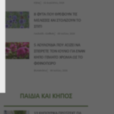
Κήπος
02 Αυγούστου, 2026
8 ΦΥΤΑ ΠΟΥ ΘΡΕΦΟΥΝ ΤΙΣ
ΜΕΛΙΣΣΕΣ ΚΑΙ ΣΤΟΛΙΖΟΥΝ ΤΟ
ΣΠΙΤΙ
Λουλούδι - Σύνθεση
09 Ιουλίου, 2026
5 ΛΟΥΛΟΥΔΙΑ ΠΟΥ ΑΞΙΖΕΙ ΝΑ
ΣΠΕΙΡΕΤΕ ΤΟΝ ΙΟΥΛΙΟ ΓΙΑ ΕΝΑΝ
ΚΗΠΟ ΓΕΜΑΤΟ ΧΡΩΜΑ ΩΣ ΤΟ
ΦΘΙΝΟΠΩΡΟ
Φυτοσκόπιο
09 Ιουλίου, 2026
ΠΑΙΔΙΑ ΚΑΙ ΚΗΠΟΣ
13 ΚΗΠΟΥΡΙΚΑ ΠΡΟΤΖΕΚΤ ΓΙΑ