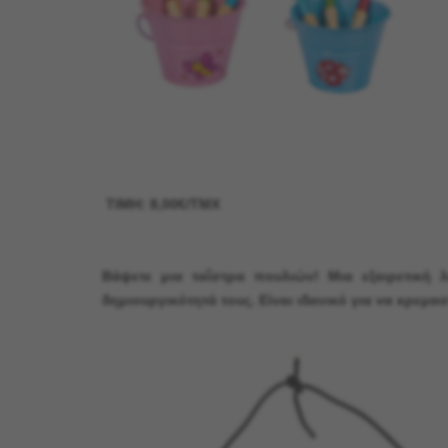
ΤΙΜΗ: 8,00€/ΤΜΧ
Βάψετε μια ταΐστρα πουλιών! Μια εξαιρετική 
δημιουργικότητά τους. Είναι ιδανικό για να κρεμα