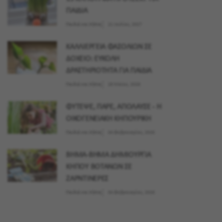
ΠΑΙΔΙΑ
Παιδιά και Κήπος
21 Ιουλίου, 2027
ΚΑΛΛΙΕΡΓΕΙΑ ΦΑΣΟΛΙΩΝ ΣΕ
ΔΟΧΕΙΟ: ΕΥΚΟΛΗ
ΔΡΑΣΤΗΡΙΟΤΗΤΑ ΓΙΑ ΠΑΙΔΙΑ
Παιδιά και Κήπος
28 Μαϊου, 2026
ΦΥΤΕΨΕ, ΠΑΡΕ, ΑΠΟΛΑΥΣΕ - Η
ΟΙΚΟΓΕΝΕΙΑΚΗ ΚΗΠΟΥΡΙΚΗ
Παιδιά και Κήπος
04 Φεβρουαρίου, 2026
ΒΗΜΑ-ΒΗΜΑ ΔΗΜΙΟΥΡΓΙΑ
ΚΗΠΟΥ ΒΟΤΑΝΩΝ ΣΕ
ΖΑΡΝΤΙΝΕΡΕΣ
Παιδιά και Κήπος
04 Φεβρουαρίου, 2026