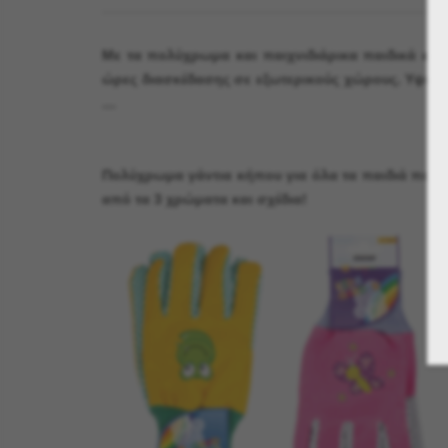
Με τα πολύχρωμα και παιχνιδιάρικα παιδικά ερ
ώρες διασκέδασης σε εξωτερικούς χώρους. Υψηλή
…
Πολύχρωμα γάντια κήπου για όλα τα παιδιά που το
από τα 3 χρώματα και σχέδια!