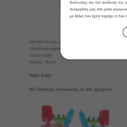
δικτύωσης και την ανάλυση της ε
συνεργάτες μας στα μέσα κοινωνικ
με άλλες που έχετε παρέχει ή που
-Ιδανικό για την αφαίρεση φύλλων και χόρτου
-Μεταλλική κεφαλή τσουγκράνας
-Ξύλινη λαβή
-Μήκος: 78 cm
ΤΙΜΗ: 8,00€
ΣΕΤ παιδικής κηπουρικής σε δύο χρώματα