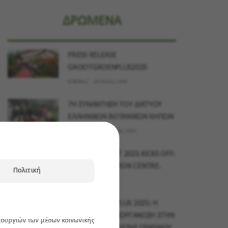
ΔΡΩΜΕΝΑ
PRESS RELEASE
GROOTGROENPLUS2025
Εκθέσεις
23 Ιουνίου, 2026
7Η ΣΥΝΑΝΤΗΣΗ ΤΟΥ ΔΙΚΤΥΟΥ
ΕΛΛΗΝΙΚΩΝ ΒΟΤΑΝΙΚΩΝ ΚΗΠΩΝ
Δράσεις
03 Δεκεμβρίου, 2025
MYPLANT & GARDEN MIDDLE EAST 2025 KICKS OFF:
15–17 NOVEMBER, DUBAI EXHIBITION CENTRE.
Πολιτική
Εκθέσεις
10 Νοεμβρίου, 2025
GROOTGROENPLUS 2025: Η
ΜΕΓΑΛΥΤΕΡΗ ΔΙΟΡΓΑΝΩΣΗ ΣΤΗΝ
ιτουργιών των μέσων κοινωνικής