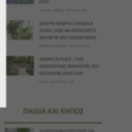
ΣΠΙΤΙ
Λουλούδι - Σύνθεση
09 Ιουλίου, 2026
ΔΕΝΤΡΟ ΝΕΦΡΙΤΗ CRASSULA
OVATA / ΠΩΣ ΝΑ ΑΠΟΚΤΗΣΕΤΕ
ΝΕΑ ΦΥΤΑ ΑΠΟ ΜΟΣΧΕΥΜΑΤΑ
Φροντίδα & εργαλεία
09 Ιουλίου, 2026
AGEING IN PLACE / ΠΩΣ
ΣΧΕΔΙΑΖΟΥΜΕ ΕΝΑΝ ΚΗΠΟ ΠΟΥ
ΜΕΓΑΛΩΝΕΙ ΜΑΖΙ ΜΑΣ
Κήπος
02 Αυγούστου, 2026
ΠΑΙΔΙΑ ΚΑΙ ΚΗΠΟΣ
13 ΚΗΠΟΥΡΙΚΑ ΠΡΟΤΖΕΚΤ ΓΙΑ