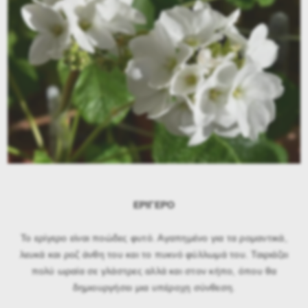
ΕΡΙΓΕΡΟ
Το ερίγερο είναι ποώδες φυτό. Αγαπημένο για τα ρομαντικά,
λευκά και ροζ άνθη του και το πυκνό φύλλωμά του. Ταιριάζει
πολύ ωραία σε γλάστρες αλλά και στον κήπο, όπου θα
δημιουργήσει μια υπέροχη σύνθεση.