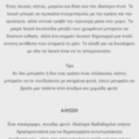
Ένας λευκός κήπος, μαγεύει και δίνει ένα πιο ιδιαίτερο στυλ. Το
λευκό μπορεί να προκαλεί συσχετισμούς με την ειρήνη και την
αγνότητα, αλλά οπτικά τραβά την προσοχή μέσα στο χώρο. Τα
μικρά λευκά λουλούδια μεταξύ των χρωμάτων μπορούν να
δώσουν ώθηση, αλλά ένα κομμάτι λευκού δημιουργεί μια πολύ
έντονη αντίθεση που σταματά το μάτι. Το κλειδί για να δουλέψετε
με όλα τα λευκά είναι να το απομονώσετε.
Tips
Αν δεν μπορείτε ή δεν σας αρέσει ένας ολόλευκος κήπος
μπορείτε να το συνδυάσετε με ασημένια φυτά, όπου μπορείτε να
βρείτε μια παλέτα από άνυδρα και χυμώδη φυτά.
ΑΛΥΣΣΟ
Ένα πανέμορφο, ποώδες φυτό. Ιδιαίτερα διαδεδομένο
ετήσιο.
Χ
ρησιμοποιείται για να δημιουργήσει εντυπωσιακούς