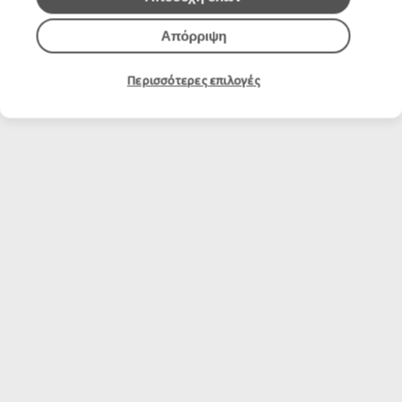
Απόρριψη
Περισσότερες επιλογές