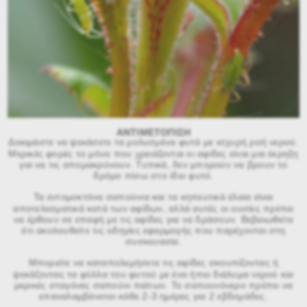
ΑΝΤΙΜΕΤΟΠΙΣΗ
Δοκιμάστε να ψεκάσετε τα μολυσμένα φυτά με ισχυρή ροή νερού.
Μερικές φορές το μόνο που χρειάζονται οι αφίδες είναι μια έκρηξη
για να τις απομακρύνουν. Τυπικά, δεν μπορούν να βρουν το
δρόμο πίσω στο ίδιο φυτό.
Τα εντομοκτόνα σαπούνια και τα κηπευτικά έλαια είναι
αποτελεσματικά κατά των αφίδων, αλλά αυτές οι ουσίες πρέπει
να έρθουν σε επαφή με τις αφίδες για να δράσουν. Βεβαιωθείτε
ότι ακολουθείτε τις οδηγίες εφαρμογής που παρέχονται στη
συσκευασία.
Μπορείτε να καταπολεμήσετε τις αφίδες σκουπίζοντας ή
ψεκάζοντας τα φύλλα του φυτού με ένα ήπιο διάλυμα νερού και
μερικές σταγόνες σαπούνι πιάτων. Το σαπουνόνερο πρέπει να
επαναλαμβάνεται κάθε 2-3 ημέρες για 2 εβδομάδες.