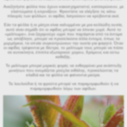
Αναζητήστε φύλλα που έχουν κακοσχηματιστεί, κατσαρώνουν, με
ελαττώματα ή κιτρινίζουν. Φροντίστε να ελέγξετε τις κάτω
πλευρές των φύλλων. οι αφίδες λατρεύουν να κρύβονται εκεί.
Εάν τα φύλλα ή οι μίσχοι είναι καλυμμένοι με μια κολλώδη ουσία,
αυτό είναι σημάδι ότι οι αφίδες μπορεί να έπιναν χυμό. Αυτό το
«μελίτωμα», ένα ζαχαρούχο υγρό που παράγεται από τα έντομα
ως απόβλητο, μπορεί να προσελκύσει άλλα έντομα, όπως τα
μυρμήγκια, τα οποία συγκεντρώνουν την ουσία για φαγητό. Όταν
οι αφίδες τρέφονται με δέντρα, το μελίτωμα τους μπορεί να πέσει
σε αυτοκίνητα, έπιπλα εξωτερικού χώρου, δρόμους και ούτω
καθεξής.
Το μελίτωμα μπορεί μερικές φορές να ενθαρρύνει μια ανάπτυξη
μυκήτων που ονομάζεται μούχλα αιθάλης, προκαλώντας τα
κλαδιά και τα φύλλα να φαίνονται μαύρα.
Τα λουλούδια ή τα φρούτα μπορεί να παραμορφωθούν ή να
παραμορφωθούν λόγω των αφίδων.