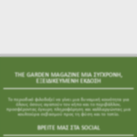
THE GARDEN MAGAZINE ΜΙΑ ΣΥΓΧΡΟΝΗ,
ΕΞΕΙΔΙΚΕΥΜΕΝΗ ΕΚΔΟΣΗ
Το περιοδικό φιλοδοξεί να γίνει μια δυναμική κοινότητα για
όλους όσους αγαπούν τον κήπο και το περιβάλλον,
προσφέροντας έγκυρη πληροφόρηση και καλλιεργώντας μια
κουλτούρα σεβασμού προς τη φύση και το τοπίο.
ΒΡΕΙΤΕ ΜΑΣ ΣΤΑ SOCIAL