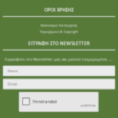
ΟΡΟΙ ΧΡΗΣΗΣ
Κανονισμοί Λειτουργίας
Περιεχόμενο & Copyright
ΕΓΓΡΑΦΗ ΣΤΟ NEWSLETTER
Εγγραφείτε στο Newsletter μας και μείνετε ενημερωμένοι ....