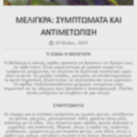
ΜΕΛΙΓΚΡΑ: ΣΥΜΠΤΩΜΑΤΑ ΚΑΙ
ΑΝΤΙΜΕΤΩΠΙΣΗ
24 Μαϊου, 2023
ΤΙ ΕΙΝΑΙ Η ΜΕΛΙΓΚΡΑ
Η Μελίγκρα ή αλλιώς αφίδες φαίνεται να βρίσκουν το δρόμο τους
σε κάθε κήπο. Είναι μικρά έντομα με μαλακό σώμα που
τρέφονται ρουφώντας τα πλούσια σε θρεπτικά συστατικά υγρά
από τα φυτά. Σε μεγάλο πλήθος, μπορούν να αποδυναμώσουν
τα φυτά σημαντικά, βλάπτοντας τα λουλούδια και τους καρπούς.
Οι αφίδες πολλαπλασιάζονται γρήγορα, επομένως είναι
σημαντικό να τις ελέγχετε πριν ξεκινήσει η αναπαραγωγή. Πολλές
γενιές μπορούν να συμβούν σε μια εποχή.
ΣΥΜΠΤΩΜΑΤΑ
Οι νύμφες και οι ενήλικες τρέφονται με χυμούς φυτών, επιτίθενται
σε φύλλα, μίσχους, μπουμπούκια, άνθη, φρούτα ή/και ρίζες,
ανάλογα με το είδος. Στις περισσότερες αφίδες αρέσει ιδιαίτερα η
χυμώδης νέα ανάπτυξη. Μερικά, όπως η αφίδα της πράσινης
ροδάκινου, τρέφονται με μια ποικιλία φυτών, ενώ άλλα, όπως η
αφίδα των μήλων, εστιάζουν σε έναν ή σε λίγους ξενιστές φυτών.