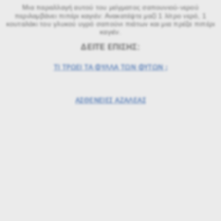
Μια παραλλαγή αυτού του μείγματος σαπουνιού-νερού
περιλαμβάνει πιπέρι καγιέν: Ανακατέψτε μαζί 1 λίτρο νερό, 1
κουταλάκι του γλυκού υγρό σαπούνι πιάτων και μια πρέζα πιπέρι
καγιέν.
ΔΕΙΤΕ ΕΠΙΣΗΣ:
ΤΙ ΤΡΩΕΙ ΤΑ ΦΥΛΛΑ ΤΩΝ ΦΥΤΩΝ ;
ΑΣΘΕΝΕΙΕΣ ΑΖΑΛΕΑΣ