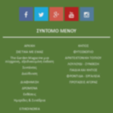
ΣΥΝΤΟΜΟ ΜΕΝΟΥ
ΑΡΧΙΚΗ
ΚΗΠΟΣ
ΣΧΕΤΙΚΑ ΜΕ ΕΜΑΣ
ΦΥΤΟΣΚΟΠΙΟ
The Garden Magazine μια
ΑΡΧΙΤΕΚΤΟΝΙΚΗ ΤΟΠΙΟΥ
σύγχρονη, εξειδικευμένη έκδοση
ΛΟΥΛΟΥΔΙ - ΣΥΝΘΕΣΗ
Συντάκτες
ΠΑΙΔΙΑ ΚΑΙ ΚΗΠΟΣ
Διεύθυνση
ΦΡΟΝΤΙΔΑ - ΕΡΓΑΛΕΙΑ
ΔΙΑΦΗΜΙΣΗ
ΠΡΟΤΑΣΕΙΣ ΑΓΟΡΑΣ
ΔΡΩΜΕΝΑ
Εκθέσεις
Ημερίδες & Συνέδρια
ΕΠΙΚΟΙΝΩΝΊΑ