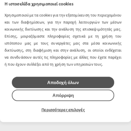
Η ιστοσελίδα χρησιμοποιεί cookies
Χρησιμοποιούμε τα cookies για την εξατομίκευση του περιεχομένου
και των διαφημίσεων, για την παροχή λειτουργιών των μέσων
κοινωνικής δικτύωσης και την ανάλυση της επισκεψιμότητάς μας.
Επίσης, μοιραζόμαστε πληροφορίες σχετικά με τη χρήση του
ιστότοπου μας με τους συνεργάτες μας στα μέσα κοινωνικής
δικτύωσης, στη διαφήμιση και στην ανάλυση, οι οποίοι ενδέχεται
να συνδυάσουν αυτές τις πληροφορίες με άλλες που έχετε παρέχει
ή που έχουν συλλέξει από τη χρήση των υπηρεσιών τους.
Αποδοχή όλων
Απόρριψη
Περισσότερες επιλογές