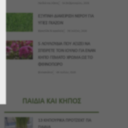
Παιδιά και Κήπος
04 Φεβρουαρίου, 2026
ΕΞΥΠΝΗ ΔΙΑΧΕΙΡΙΣΗ ΝΕΡΟΥ ΓΙΑ
ΥΓΙΕΣ ΓΚΑΖΟΝ
Φροντίδα & εργαλεία
09 Ιουλίου, 2026
5 ΛΟΥΛΟΥΔΙΑ ΠΟΥ ΑΞΙΖΕΙ ΝΑ
ΣΠΕΙΡΕΤΕ ΤΟΝ ΙΟΥΛΙΟ ΓΙΑ ΕΝΑΝ
ΚΗΠΟ ΓΕΜΑΤΟ ΧΡΩΜΑ ΩΣ ΤΟ
ΦΘΙΝΟΠΩΡΟ
Φυτοσκόπιο
09 Ιουλίου, 2026
ΠΑΙΔΙΑ ΚΑΙ ΚΗΠΟΣ
13 ΚΗΠΟΥΡΙΚΑ ΠΡΟΤΖΕΚΤ ΓΙΑ
ΠΑΙΔΙΑ