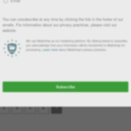
ΒΟΤΑΝΙΚΟΣ ΚΗΠΟΣ ΤΟΥ
ΠΑΝΕΠΙΣΤΗΜΙΟΥ ΤΗΣ
ΜΠΟΛΟΝΙΑ
Ο Βοτανικός κήπος της Bologna συνδέεται στενά με την ιστορία
της Βοτανικής επιστήμης στην Ιταλία.
27 Αυγούστου, 2015
Η ομάδα του Gardenmagazine
3
4
5
6
7