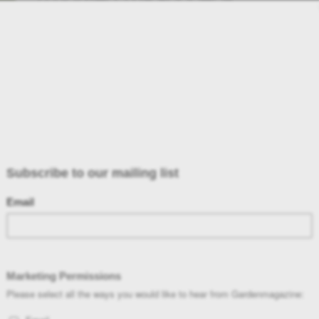
Στην Ελλάδα έχουν καταγραφεί 23.130 είδη της ξηράς και των
γλυκών νερών σύμφωνα με απογραφές (Fauna Europea 2004)
28 Αυγούστου, 2015
Κωνσταντινοπούλου Ελένη
ΚΗΠΟΣ ΘΕΤΙΚΩΝ ΕΠΙΣΤΗΜΩΝ
Ο δημιουργός του εμπνεύστηκε από το χώρο, τη φύση αλλά και
τις Θετικές Επιστήμες
28 Αυγούστου, 2015
Η ομάδα του Gardenmagazine