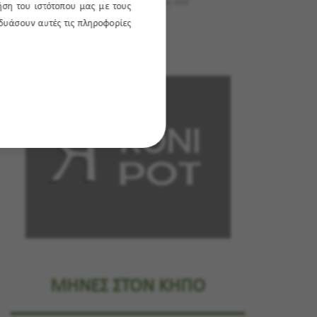
Εκθέσεις
20 Οκτωβρίου, 2025
ήση του ιστότοπου μας με τους
νδυάσουν αυτές τις πληροφορίες
ΜΗΝΕΣ ΣΤΟΝ ΚΗΠΟ