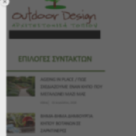
ΕΠΙΛΟΓΕΣ ΣΥΝΤΑΚΤΩΝ
AGEING IN PLACE / ΠΩΣ
ΣΧΕΔΙΑΖΟΥΜΕ ΕΝΑΝ ΚΗΠΟ ΠΟΥ
ΜΕΓΑΛΩΝΕΙ ΜΑΖΙ ΜΑΣ
Κήπος
02 Αυγούστου, 2026
ΒΗΜΑ-ΒΗΜΑ ΔΗΜΙΟΥΡΓΙΑ
ΚΗΠΟΥ ΒΟΤΑΝΩΝ ΣΕ
ΖΑΡΝΤΙΝΕΡΕΣ