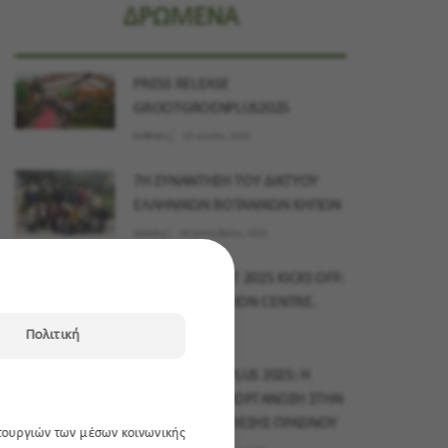
ΔΡΩΜΕΝΑ
PRESS RELEASE
GROOTGROENPLUS2025
Εκθέσεις
23 Ιουνίου, 2026
7Η ΣΥΝΑΝΤΗΣΗ ΤΟΥ ΔΙΚΤΥΟΥ
ΕΛΛΗΝΙΚΩΝ ΒΟΤΑΝΙΚΩΝ ΚΗΠΩΝ
Δράσεις
03 Δεκεμβρίου, 2025
MYPLANT & GARDEN MIDDLE EAST 2025 KICKS OFF:
15–17 NOVEMBER, DUBAI EXHIBITION CENTRE.
Εκθέσεις
10 Νοεμβρίου, 2025
Πολιτική
GROOTGROENPLUS 2025: Η
ΜΕΓΑΛΥΤΕΡΗ ΔΙΟΡΓΑΝΩΣΗ ΣΤΗΝ
ΙΣΤΟΡΙΑ ΤΗΣ ΕΚΘΕΣΗΣ ΠΡΑΣΙΝΟΥ
ιτουργιών των μέσων κοινωνικής