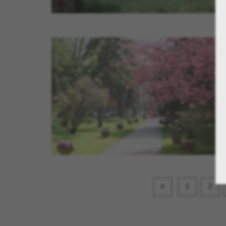
«
1
2