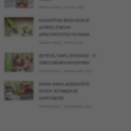
Παιδιά και Κήπος
21 Ιουλίου, 2027
ΚΑΛΛΙΕΡΓΕΙΑ ΦΑΣΟΛΙΩΝ ΣΕ
ΔΟΧΕΙΟ: ΕΥΚΟΛΗ
ΔΡΑΣΤΗΡΙΟΤΗΤΑ ΓΙΑ ΠΑΙΔΙΑ
Παιδιά και Κήπος
28 Μαϊου, 2026
ΦΥΤΕΨΕ, ΠΑΡΕ, ΑΠΟΛΑΥΣΕ - Η
ΟΙΚΟΓΕΝΕΙΑΚΗ ΚΗΠΟΥΡΙΚΗ
Παιδιά και Κήπος
04 Φεβρουαρίου, 2026
ΒΗΜΑ-ΒΗΜΑ ΔΗΜΙΟΥΡΓΙΑ
ΚΗΠΟΥ ΒΟΤΑΝΩΝ ΣΕ
ΖΑΡΝΤΙΝΕΡΕΣ
Παιδιά και Κήπος
04 Φεβρουαρίου, 2026