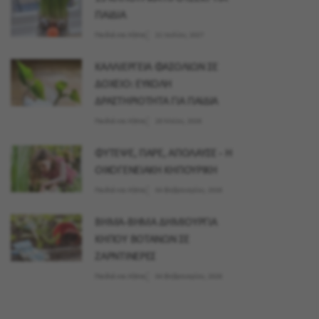
ΠΑΙΔΙΑ
Παιδιά και Κήπος
21 Ιουλίου, 2027
ΚΑΛΛΙΕΡΓΕΙΑ ΦΑΣΟΛΙΩΝ ΣΕ
ΔΟΧΕΙΟ: ΕΥΚΟΛΗ
ΔΡΑΣΤΗΡΙΟΤΗΤΑ ΓΙΑ ΠΑΙΔΙΑ
Παιδιά και Κήπος
28 Μαϊου, 2026
ΦΥΤΕΨΕ, ΠΑΡΕ, ΑΠΟΛΑΥΣΕ - Η
ΟΙΚΟΓΕΝΕΙΑΚΗ ΚΗΠΟΥΡΙΚΗ
Παιδιά και Κήπος
04 Φεβρουαρίου, 2026
ΒΗΜΑ-ΒΗΜΑ ΔΗΜΙΟΥΡΓΙΑ
ΚΗΠΟΥ ΒΟΤΑΝΩΝ ΣΕ
ΖΑΡΝΤΙΝΕΡΕΣ
Παιδιά και Κήπος
04 Φεβρουαρίου, 2026