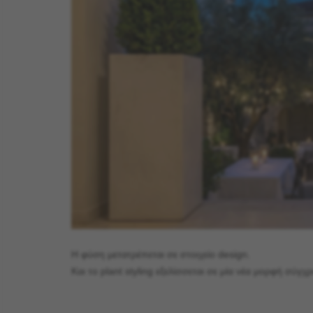
Η φύση μετατρέπεται σε στοιχείο design.
Και το plant styling εξελίσσεται σε μία νέα μορφή σύγ