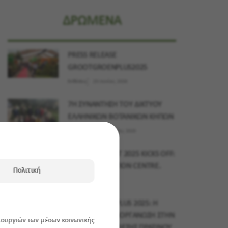
ΔΡΩΜΕΝΑ
PRESS RELEASE
GROOTGROENPLUS2025
Εκθέσεις
23 Ιουνίου, 2026
7Η ΣΥΝΑΝΤΗΣΗ ΤΟΥ ΔΙΚΤΥΟΥ
ΕΛΛΗΝΙΚΩΝ ΒΟΤΑΝΙΚΩΝ ΚΗΠΩΝ
Δράσεις
03 Δεκεμβρίου, 2025
MYPLANT & GARDEN MIDDLE EAST 2025 KICKS OFF:
15–17 NOVEMBER, DUBAI EXHIBITION CENTRE.
Πολιτική
Εκθέσεις
10 Νοεμβρίου, 2025
GROOTGROENPLUS 2025: Η
ΜΕΓΑΛΥΤΕΡΗ ΔΙΟΡΓΑΝΩΣΗ ΣΤΗΝ
ιτουργιών των μέσων κοινωνικής