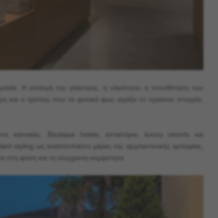
σημασία. Η επιλογή της γλάστρας, η υλικότητα, η τοποθέτηση των
η και ο τρόπος που το φυσικό φως αγγίζει το πράσινο στοιχείο,
ς κατοικίες. Boutique hotels, εστιατόρια, luxury resorts και
nt styling ως αναπόσπαστο μέρος της αρχιτεκτονικής εμπειρίας,
α στη φύση και τη σύγχρονη κομψότητα.