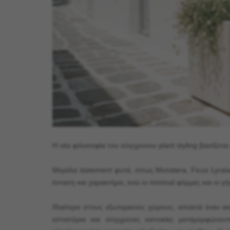
Η νέα φιλοσοφία του σύγχρονου plant styling βασίζετα
Μεγάλα statement φυτά, όπως Monstera, Ficus Lyrata 
ένταση και χαρακτήρα, ενώ οι minimal φόρμες και οι 
Ιδιαίτερα στους εξωτερικούς χώρους, αποκτά έναν ακ
εστιατόρια και σύγχρονες κατοικίες μεταμορφών