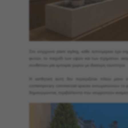
Στο σύγχρονο plant styling, κάθε λεπτομέρεια έχει 
φυτών, το παιχνίδι των υψών και των σχημάτων, ακόμ
συνθέτουν μία εμπειρία χώρου με ιδιαίτερη ταυτότητα.
Η αισθητική αυτή δεν περιορίζεται πλέον μόνο στι
contemporary commercial spaces ενσωματώνουν το pla
δημιουργώντας περιβάλλοντα που ισορροπούν ανάμεσ