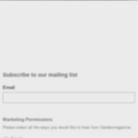
ING
Κήπος