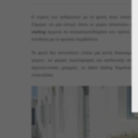
Η σχέση του ανθρώπου με τη φύση ήταν πάντοτε άρ
Σήμερα, σε μία εποχή όπου οι χώροι αποκτούν ολο
styling
έρχεται να επαναπροσδιορίσει τον τρόπο με 
σύνδεση με το φυσικό περιβάλλον.
Τα φυτά δεν αποτελούν πλέον μία απλή διακοσμητικ
χώρου, σε φορείς ατμόσφαιρας και αισθητικής ισορρ
αρχιτεκτονικές γραμμές, το plant styling δημιουρ
πολυτέλεια.