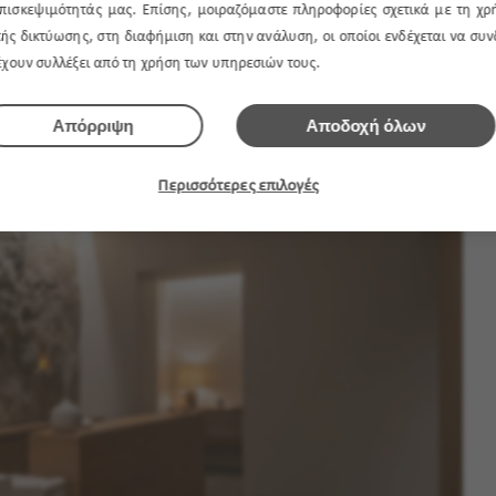
πισκεψιμότητάς μας. Επίσης, μοιραζόμαστε πληροφορίες σχετικά με τη χρ
ής δικτύωσης, στη διαφήμιση και στην ανάλυση, οι οποίοι ενδέχεται να συ
 έχουν συλλέξει από τη χρήση των υπηρεσιών τους.
n της ανάγκης δηλαδή για επανασύνδεση με τη φύση επηρεάζει
Απόρριψη
Αποδοχή όλων
οι σύγχρονοι χώροι. Η ένταξη φυσικών στοιχείων στο περιβάλλον
αλλά ενισχύει και το αίσθημα χαλάρωσης, ευεξίας και ισορροπίας.
Περισσότερες επιλογές