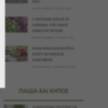
ΣΠΙΤΙ
Λουλούδι - Σύνθεση
09 Ιουλίου, 2026
Ο ΚΑΥΣΩΝΑΣ ΑΠΕΙΛΕΙ ΤΑ
ΛΑΧΑΝΙΚΑ. ΓΙΑΤΙ ΟΜΩΣ
ΑΝΘΙΖΟΥΝ ΠΡΟΩΡΑ
Φροντίδα & εργαλεία
09 Ιουλίου, 2026
ΒΗΜΑ-ΒΗΜΑ ΔΗΜΙΟΥΡΓΙΑ
ΚΗΠΟΥ ΒΟΤΑΝΩΝ ΣΕ
ΖΑΡΝΤΙΝΕΡΕΣ
Παιδιά και Κήπος
04 Φεβρουαρίου, 2026
ΠΑΙΔΙΑ ΚΑΙ ΚΗΠΟΣ
13 ΚΗΠΟΥΡΙΚΑ ΠΡΟΤΖΕΚΤ ΓΙΑ