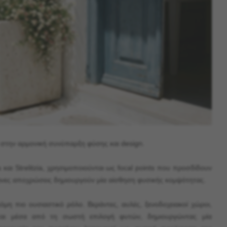
ι στην αρμονική συνύπαρξη φύσης και design.
και Strelitzia, χρησιμοποιούνται ως focal points που προσδίδουν
γήινες αποχρώσεις δημιουργούν μία αίσθηση φυσικής κομψότητας.
όμη πιο ουσιαστικό ρόλο. Βεράντες, αυλές, ξενοδοχειακοί χώροι,
ονται μέσα από τη σωστή επιλογή φυτών, δημιουργώντας μία