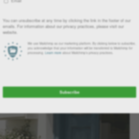
ρηκτα συνδεδεμένη με την αισθητική και την ποιότητα ζωής.
ένα και μεγαλύτερη σημασία στην καθημερινότητά μας, το
plant
τον οποίο αντιλαμβανόμαστε το
design, την αρχιτεκτονική και τη
ή λεπτομέρεια. Μετατρέπονται σε βασικό στοιχείο σύνθεσης του
οπίας. Μέσα από carefully designed planters, φυσικές υφές και
γεί χώρους που αποπνέουν ηρεμία, διαχρονικότητα και σύγχρονη