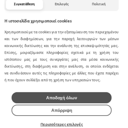
Συγκατάθεση
Επιλογές
Πολιτική
Η ιστοσελίδα χρησιμοποιεί cookies
Χρησιμοποιούμε τα cookies για την εξατομίκευση του περιεχομένου
και των διαφημίσεων, για την παροχή λειτουργιών των μέσων
κοινωνικής δικτύωσης και την ανάλυση της επισκεψιμότητάς μας.
Επίσης, μοιραζόμαστε πληροφορίες σχετικά με τη χρήση του
ιστότοπου μας με τους συνεργάτες μας στα μέσα κοινωνικής
δικτύωσης, στη διαφήμιση και στην ανάλυση, οι οποίοι ενδέχεται
να συνδυάσουν αυτές τις πληροφορίες με άλλες που έχετε παρέχει
ή που έχουν συλλέξει από τη χρήση των υπηρεσιών τους.
Αποδοχή όλων
Απόρριψη
Περισσότερες επιλογές