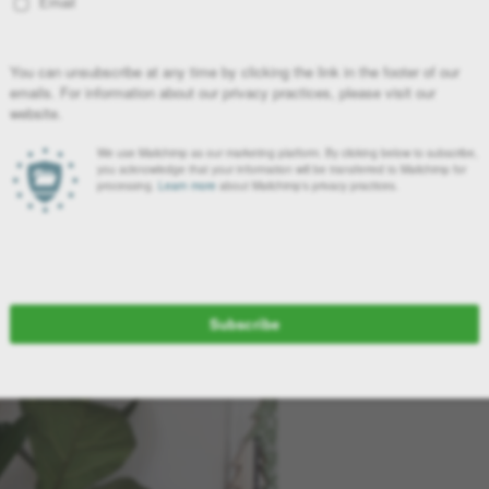
 μεγάλα, έντονα φλεβώδη και γυαλιστερά φύλλα σε σχήμα βιολιού
λεί μια τέλεια λύση για ένα σημείο του σπιτιού ή του γραφείου
θετηθεί σε γλάστρες όλες τις εποχές του χρόνου.