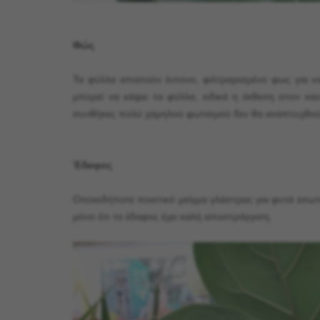
Φώς
Τα φύλλα απαιτούν έντονο, φιλτραρισμένο φως για ν
μπορεί να κάψει τα φύλλα, ειδικά η έκθεση στον κα
συνθήκες πολύ χαμηλού φωτισμού δεν θα αναπτυχθού
Έδαφος
Οποιοδήποτε ποιοτικό μείγμα γλάστρας για φυτά εσωτε
μόνο ότι το έδαφος έχει καλή αποστράγγιση.