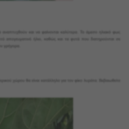
α αναπτυχθούν και να φαίνονται καλύτερα. Το άμεσο ηλιακό φως
υτό απογευματινό ήλιο, καθώς και τα φυτά που διατηρούνται σε
ν γρήγορα.
ρικού χώρου θα είναι κατάλληλο για τον φίκο λυράτα. Βεβαιωθείτε