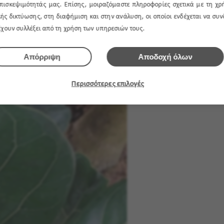
πισκεψιμότητάς μας. Επίσης, μοιραζόμαστε πληροφορίες σχετικά με τη χρ
 κατεστραμμένα ή νεκρά φύλλα καθώς δεν ωφελούν πλέον το φυτό.
ής δικτύωσης, στη διαφήμιση και στην ανάλυση, οι οποίοι ενδέχεται να συ
κύριου στελέχους για μια πιο θαμνώδη συνήθεια ανάπτυξης.
 έχουν συλλέξει από τη χρήση των υπηρεσιών τους.
Απόρριψη
Αποδοχή όλων
Περισσότερες επιλογές