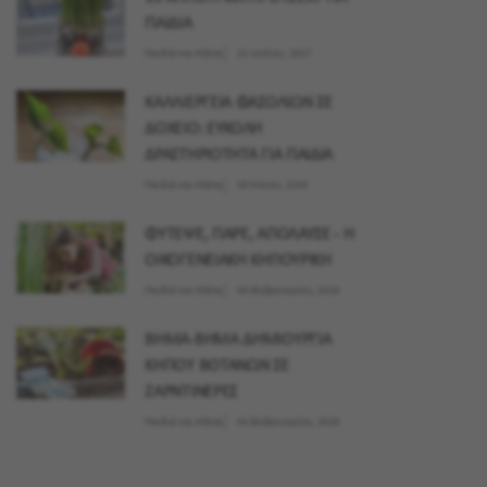
ΠΑΙΔΙΑ
Παιδιά και Κήπος
21 Ιουλίου, 2027
ΚΑΛΛΙΕΡΓΕΙΑ ΦΑΣΟΛΙΩΝ ΣΕ
ΔΟΧΕΙΟ: ΕΥΚΟΛΗ
ΔΡΑΣΤΗΡΙΟΤΗΤΑ ΓΙΑ ΠΑΙΔΙΑ
Παιδιά και Κήπος
28 Μαϊου, 2026
ΦΥΤΕΨΕ, ΠΑΡΕ, ΑΠΟΛΑΥΣΕ - Η
ΟΙΚΟΓΕΝΕΙΑΚΗ ΚΗΠΟΥΡΙΚΗ
Παιδιά και Κήπος
04 Φεβρουαρίου, 2026
ΒΗΜΑ-ΒΗΜΑ ΔΗΜΙΟΥΡΓΙΑ
ΚΗΠΟΥ ΒΟΤΑΝΩΝ ΣΕ
ΖΑΡΝΤΙΝΕΡΕΣ
Παιδιά και Κήπος
04 Φεβρουαρίου, 2026