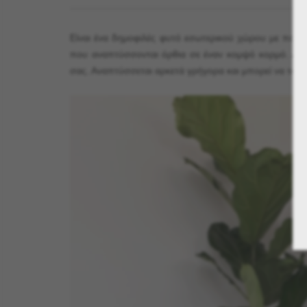
Είναι ένα δημοφιλές φυτό εσωτερικού χώρου με πολύ
που αναπτύσσονται όρθια σε έναν κομψό κορμό. Αποτε
σας. Αναπτύσσεται αρκετά γρήγορα και μπορεί να τοπο