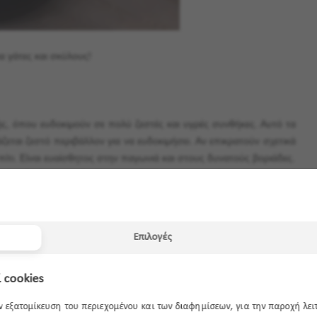
α γάτες και σκύλους!
ής, όπου ευδοκιμούν σε πολύ ζεστές και υγρές συνθήκες. Αυτό τα
εται ζεστό περιβάλλον για να ευδοκιμήσει. Αν επικρατούν σχετικά
ίτι. Είναι ευαίσθητος στην παγωνιά και στους δυνατούς βοριάδες.
ι ένα λιγότερο από τέλειο περιβάλλον για αρκετά μεγάλο χρονικό
ιόλουστες ή ημισκιερές θέσεις, σχετικά προφυλαγμένες από τους
Επιλογές
 cookies
ην εξατομίκευση του περιεχομένου και των διαφημίσεων, για την παροχή λε
ένα υγρό πανί. Αυτό θα κάνει τα φύλλα να φαίνονται πιο λαμπερά