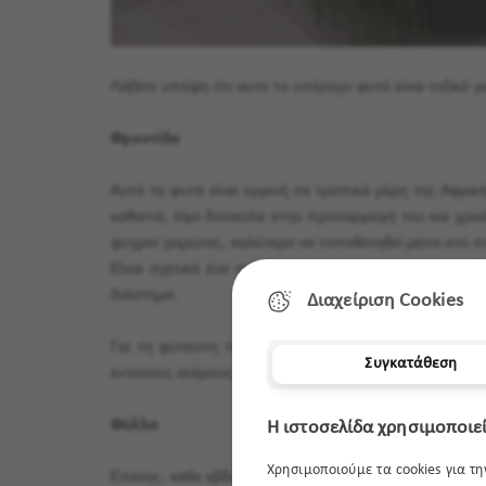
Λάβετε υπόψη ότι αυτό το υπέροχο φυτό είναι τοξικό γι
Φροντίδα
Αυτά τα φυτά είναι εγγενή σε τροπικά μέρη της Αφρικ
καθιστά, λίγο δύσκολα στην προσαρμογή του και χρειάζ
ψυχροί χειμώνες, καλύτερα να τοποθετηθεί μέσα στο σπ
Είναι σχετικά ένα σκληρό φυτό που μπορεί να αντέξε
διάστημα.
Διαχείριση Cookies
Για τη φύτευση του σε εξωτερικό χώρο, επιλέξτε ηλ
Συγκατάθεση
έντονους ανέμους.
Φύλλα
Η ιστοσελίδα χρησιμοποιεί
Χρησιμοποιούμε τα cookies για τ
Επίσης, κάθε εβδομάδα ή δύο ξεσκονίστε τα φύλλα με 