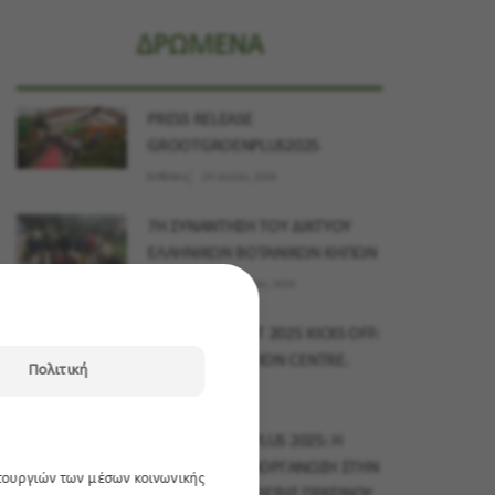
ΔΡΩΜΕΝΑ
PRESS RELEASE
GROOTGROENPLUS2025
Εκθέσεις
23 Ιουνίου, 2026
7Η ΣΥΝΑΝΤΗΣΗ ΤΟΥ ΔΙΚΤΥΟΥ
ΕΛΛΗΝΙΚΩΝ ΒΟΤΑΝΙΚΩΝ ΚΗΠΩΝ
Δράσεις
03 Δεκεμβρίου, 2025
MYPLANT & GARDEN MIDDLE EAST 2025 KICKS OFF:
15–17 NOVEMBER, DUBAI EXHIBITION CENTRE.
Πολιτική
Εκθέσεις
10 Νοεμβρίου, 2025
GROOTGROENPLUS 2025: Η
ΜΕΓΑΛΥΤΕΡΗ ΔΙΟΡΓΑΝΩΣΗ ΣΤΗΝ
ιτουργιών των μέσων κοινωνικής