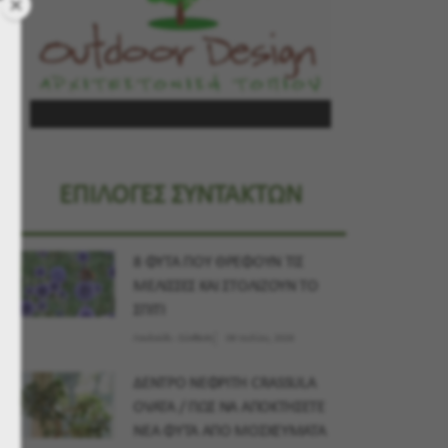
ΕΠΙΛΟΓΕΣ ΣΥΝΤΑΚΤΩΝ
8 ΦΥΤΑ ΠΟΥ ΘΡΕΦΟΥΝ ΤΙΣ
ΜΕΛΙΣΣΕΣ ΚΑΙ ΣΤΟΛΙΖΟΥΝ ΤΟ
ΣΠΙΤΙ
Λουλούδι - Σύνθεση
09 Ιουλίου, 2026
ΔΕΝΤΡΟ ΝΕΦΡΙΤΗ CRASSULA
OVATA / ΠΩΣ ΝΑ ΑΠΟΚΤΗΣΕΤΕ
ΝΕΑ ΦΥΤΑ ΑΠΟ ΜΟΣΧΕΥΜΑΤΑ