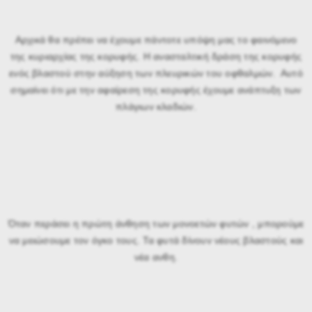
Αρχικά θα πρέπει να έχουμε πάντοτε υπόψη μας το φαινόμενο
της κυριαρχίας της κορυφής. Η ανασταλτική δράση της κορυφής
ενός βλαστού στην αύξηση των πλευρικών του οφθαλμών. Αυτό
σημαίνει ότι με την αφαίρεση της κορυφής έχουμε ανάπτυξη των
πλάγιων κλαδιών.
Όταν περάσει η πρώτη άνθηση των μονοετών φυτών , μπορούμε
να μειώσουμε τον όγκο τους. Τα φυτά δίνουν νέους βλαστούς και
νέα ανθη.