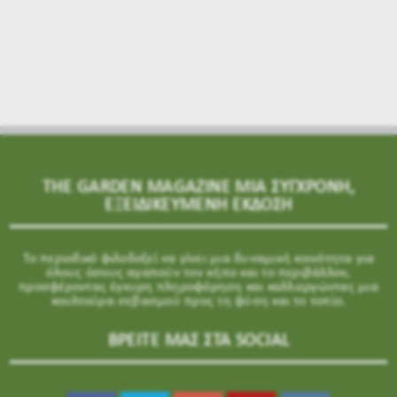
THE GARDEN MAGAZINE ΜΙΑ ΣΥΓΧΡΟΝΗ,
ΕΞΕΙΔΙΚΕΥΜΕΝΗ ΕΚΔΟΣΗ
Το περιοδικό φιλοδοξεί να γίνει μια δυναμική κοινότητα για
όλους όσους αγαπούν τον κήπο και το περιβάλλον,
προσφέροντας έγκυρη πληροφόρηση και καλλιεργώντας μια
κουλτούρα σεβασμού προς τη φύση και το τοπίο.
ΒΡΕΙΤΕ ΜΑΣ ΣΤΑ SOCIAL