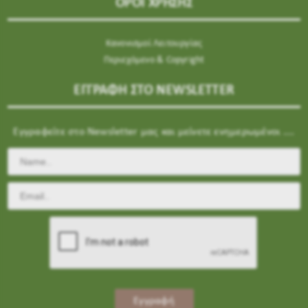
ΟΡΟΙ ΧΡΗΣΗΣ
Κανονισμοί Λειτουργίας
Περιεχόμενο & Copyright
ΕΓΓΡΑΦΗ ΣΤΟ NEWSLETTER
Εγγραφείτε στο Newsletter μας και μείνετε ενημερωμένοι ....
Εγγραφή