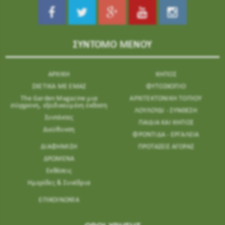
ΣΥΝΤΟΜΟ ΜΕΝΟΥ
ΑΡΧΙΚΗ
ΚΗΠΟΣ
ΣΧΕΤΙΚΑ ΜΕ ΕΜΑΣ
ΦΥΤΟΣΚΟΠΙΟ
The Garden Magazine μια
ΑΡΧΙΤΕΚΤΟΝΙΚΗ ΤΟΠΙΟΥ
σύγχρονη, εξειδικευμένη έκδοση
ΛΟΥΛΟΥΔΙ - ΣΥΝΘΕΣΗ
Συντάκτες
ΠΑΙΔΙΑ ΚΑΙ ΚΗΠΟΣ
Διεύθυνση
ΦΡΟΝΤΙΔΑ - ΕΡΓΑΛΕΙΑ
ΔΙΑΦΗΜΙΣΗ
ΠΡΟΤΑΣΕΙΣ ΑΓΟΡΑΣ
ΔΡΩΜΕΝΑ
Εκθέσεις
Ημερίδες & Συνέδρια
ΕΠΙΚΟΙΝΩΝΊΑ