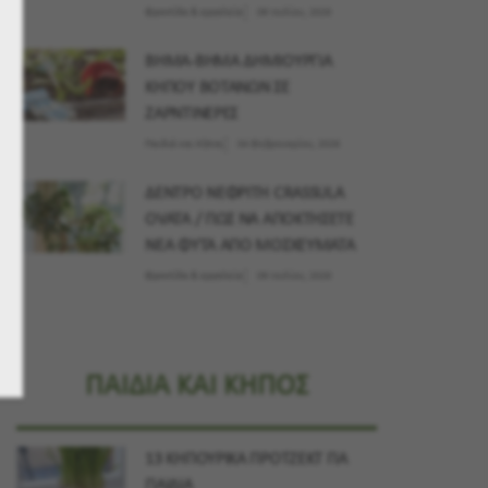
Φροντίδα & εργαλεία
09 Ιουλίου, 2026
ΒΗΜΑ-ΒΗΜΑ ΔΗΜΙΟΥΡΓΙΑ
ΚΗΠΟΥ ΒΟΤΑΝΩΝ ΣΕ
ΖΑΡΝΤΙΝΕΡΕΣ
Παιδιά και Κήπος
04 Φεβρουαρίου, 2026
ΔΕΝΤΡΟ ΝΕΦΡΙΤΗ CRASSULA
OVATA / ΠΩΣ ΝΑ ΑΠΟΚΤΗΣΕΤΕ
ΝΕΑ ΦΥΤΑ ΑΠΟ ΜΟΣΧΕΥΜΑΤΑ
Φροντίδα & εργαλεία
09 Ιουλίου, 2026
ΠΑΙΔΙΑ ΚΑΙ ΚΗΠΟΣ
13 ΚΗΠΟΥΡΙΚΑ ΠΡΟΤΖΕΚΤ ΓΙΑ
ΠΑΙΔΙΑ