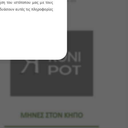
Εκθέσεις
20 Οκτωβρίου, 2025
ήση του ιστότοπου μας με τους
νδυάσουν αυτές τις πληροφορίες
ΜΗΝΕΣ ΣΤΟΝ ΚΗΠΟ