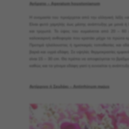
Αγήρατο – Ageratum houstonianum
Η ονομασία του προέρχεται από την ελληνική λέξη «
Είναι φυτό χαμηλής έως μέσης ανάπτυξης με μονά ή 
και τριχωτά. Το ύψος του κυμαίνεται από 20 – 60 c
καλοκαιρινή ανθοφορία που κρατάει μέχρι τα πρώτα κ
Προτιμά ηλιόλουστες ή ημισκιερές τοποθεσίες και ε
βαριά και υγρά εδάφη. Σε υψηλές θερμοκρασίες εμφα
είναι 15 – 30 cm. Θα πρέπει να αποφεύγεται το βρέξ
καθώς και τα γόνιμα εδάφη γιατί η ευνοείται η ανάπτ
Αντίρρινο ή Σκυλάκι – Antirrhinum majus