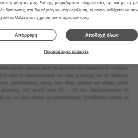
πισκεψιμότητάς μας. Επίσης, μοιραζόμαστε πληροφορίες σχετικά με τη χρ
ής δικτύωσης, στη διαφήμιση και στην ανάλυση, οι οποίοι ενδέχεται να συ
 έχουν συλλέξει από τη χρήση των υπηρεσιών τους.
Απόρριψη
Αποδοχή όλων
Περισσότερες επιλογές
ιτική μυρωδιά μελιού γι’ αυτό ονομάζεται και μελισσόχορτο. Έχει
νου. Το ύψος του δεν ξεπερνά τα 30 cm για τις ψηλές ποικιλίες,
άνθιση αρχίζει αμέσως μετά την φύτευση και διαρκεί για 3 – 4 μήνες.
 Ένα από τα πλεονεκτήματά του είναι η αντοχή του σε διάφορες
τους καλοκαιρινούς μήνες που θέλει ημισκιά και εδάφη μέσης
φύτευσης του φυτού είναι 10 – 20 cm. Χρησιμοποιείται σε
 του το κάνει ιδανικό για εδαφοκάλυψη. Τοποθετείται επίσης σε