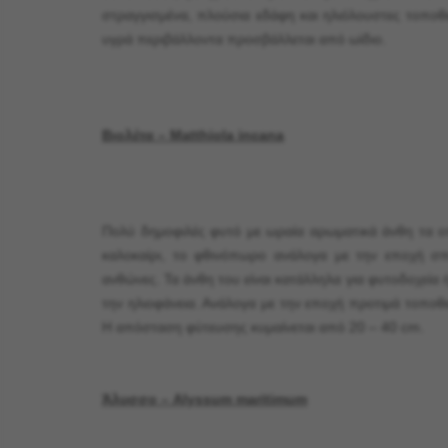
στραγγισμένα, πλούσια εδάφη και ηλιόλουστες τοποθε
υγρά περιβάλλοντα προσβάλλεται από ωϊδιο.
Βιολέτα – Matthiola incana
Πολύ δημοφιλές φυτό με ωραία αρωματικά άνθη τα οπο
καλοκαίρι, το φθινόπωρο ανάλογα με την εποχή σπ
ανθώνες. Τα άνθη του είναι κατάλληλα για φυτοδοχεία ή
την ηλιοφάνεια. Ανάλογα με την εποχή προτιμά τοποθε
Η απόσταση φύτευσης κυμαίνεται από 20 – 40 cm.
Άλυσσο – Alyssum maritimum