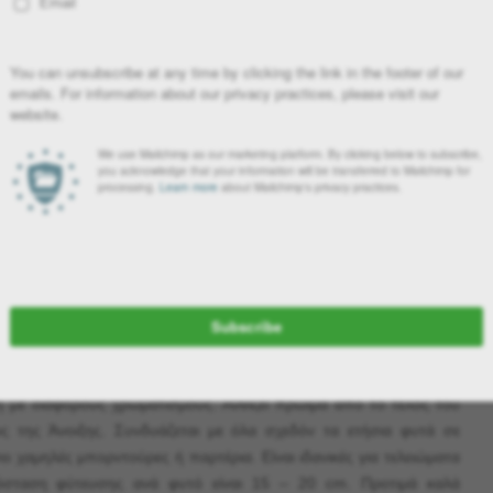
ική περίοδο του έτους. Είναι η στιγμή της ανθοφορίας και της
ι ευωδιάζουν. Από βιολογικής άποψης, ετήσια ή εποχιακά είναι τα
διάρκεια μιας καλλιεργητικής περιόδου. Στην κηποτεχνία όμως, ο
ό θεωρείται αυτό, που χρησιμοποιείται για μια περίοδο μικρότερη
λυετές.
τή την εποχή είναι τα εξής:
θη με διάφορους χρωματισμούς. Ανθίζει πρώιμα από το τέλος του
ος της Άνοιξης. Συνδυάζεται με όλα σχεδόν τα ετήσια φυτά σε
 χαμηλές μπορντούρες ή παρτέρια. Είναι ιδανικές για τελειώματα
πόσταση φύτευσης ανά φυτό είναι 15 – 20 cm. Προτιμά καλά