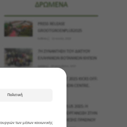
ΔΡΩΜΕΝΑ
PRESS RELEASE
GROOTGROENPLUS2025
Εκθέσεις
23 Ιουνίου, 2026
7Η ΣΥΝΑΝΤΗΣΗ ΤΟΥ ΔΙΚΤΥΟΥ
ΕΛΛΗΝΙΚΩΝ ΒΟΤΑΝΙΚΩΝ ΚΗΠΩΝ
Δράσεις
03 Δεκεμβρίου, 2025
MYPLANT & GARDEN MIDDLE EAST 2025 KICKS OFF:
15–17 NOVEMBER, DUBAI EXHIBITION CENTRE.
Εκθέσεις
10 Νοεμβρίου, 2025
Πολιτική
GROOTGROENPLUS 2025: Η
ΜΕΓΑΛΥΤΕΡΗ ΔΙΟΡΓΑΝΩΣΗ ΣΤΗΝ
ΙΣΤΟΡΙΑ ΤΗΣ ΕΚΘΕΣΗΣ ΠΡΑΣΙΝΟΥ
ιτουργιών των μέσων κοινωνικής