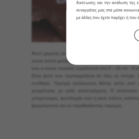
δικτύωσης και την ανάλυση της ε
συνεργάτες μας στα μέσα κοινωνικ
με άλλες που έχετε παρέχει ή που
Φυτό χαμηλής ανάπτυξης με πυκνή βλάστηση. Έχει διακρ
στενά λεπτά φύλλα σε διάφορες αποχρώσεις του πράσι
ενώ οι κοινές ποικιλίες κυμαίνονται στα 5 – 10 cm . Η 
Είναι φυτό που προσαρμόζεται σε όλες τις εποχές.
συνθήκες. Προτιμά ηλιόλουστες θέσεις εκτός από 
γονιμότητας με καλή αποστράγγιση. Η απόσταση 
μπορντούρες, φυτοδοχείο ενώ η κατά πλάτος ανάπτυξή
βραχόκηπους και σε παραθαλάσσιες περιοχές.