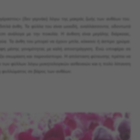
αγέραστος» (δεν γερνάει) λόγω της μακράς ζωής των ανθέων του.
διπλά άνθη. Τα φύλλα του είναι ωοειδή, εναλλάσσοντα, οδοντωτά
m ανάλογα με την ποικιλία. Η άνθιση είναι μεγάλης διάρκειας,
ρύα. Τα άνθη του μπορεί να έχουν μπλε, κόκκινο ή άσπρο χρώμα.
δάφη μέσης γονιμότητας με καλή αποστράγγιση. Ενώ υποφέρει σε
νίζει σκωρίαση και περονόσπορο. Η απόσταση φύτευσης πρέπει να
ιμο των φύλλων λόγω μυκητολογικών ασθενειών και η πολύ λίπανση
υξη φυλλώματος σε βάρος των ανθέων.