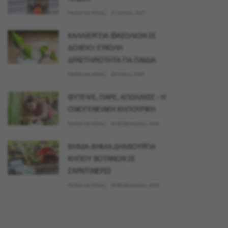
Παιδιά και Κήπος
21 Ιουλίου, 2027
ΚΑΛΛΙΕΡΓΕΙΑ ΦΑΣΟΛΙΩΝ ΣΕ
ΔΟΧΕΙΟ: ΕΥΚΟΛΗ
ΔΡΑΣΤΗΡΙΟΤΗΤΑ ΓΙΑ ΠΑΙΔΙΑ
Παιδιά και Κήπος
28 Μαϊου, 2026
ΦΥΤΕΨΕ, ΠΑΡΕ, ΑΠΟΛΑΥΣΕ - Η
ΟΙΚΟΓΕΝΕΙΑΚΗ ΚΗΠΟΥΡΙΚΗ
Παιδιά και Κήπος
04 Φεβρουαρίου, 2026
ΒΗΜΑ-ΒΗΜΑ ΔΗΜΙΟΥΡΓΙΑ
ΚΗΠΟΥ ΒΟΤΑΝΩΝ ΣΕ
ΖΑΡΝΤΙΝΕΡΕΣ
Παιδιά και Κήπος
04 Φεβρουαρίου, 2026