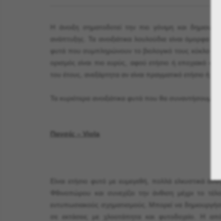
Η άνοιξη σηματοδοτεί την πιο γόνιμη και δημιουργ
ανάπτυξης. Τα ανοιξιάτικα λουλούδια είναι όμορφα κα
φυτά που συμπληρώνουν το βιολογικό τους κύκλο στη 
ορισμός είναι πιο ευρύς, αφού ετήσιο ή εποχιακό φυτ
του έτους, ανεξάρτητα αν είναι πραγματικό ετήσιο ή πο
Τα κυριότερα ανοιξιάτικα φυτά που θα συναντήσουμε αυ
Πανσές – Viola
Είναι ετήσιο φυτό με ευμεγεθή, πολλά ελκυστικά άν
Φθινοπώρου και συνεχίζει την άνθιση μέχρι το τέλ
εντυπωσιακούς σχηματισμούς. Μπορεί να δημιουργήσει
σε εκτάσεις με χλοοτάπητα και φυτοδοχείο. Η α