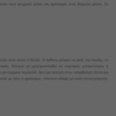
σίες τους ψυχρούς μήνες και ημισκιερές τους θερμούς μήνες. Σε
ία είναι απλά ή διπλά. Η άνθιση μπορεί να γίνει την άνοιξη, το
οράς. Μπορεί να χρησιμοποιηθεί σε παρτέρια, μπορντούρες ή
 για κομμένο λουλούδι. Δεν έχει αντοχή στην υπερβολική ζέστη και
σίες με ήλιο ή ημισκιερές, πλούσια εδάφη με καλή αποστράγγιση.