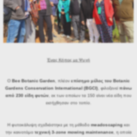
Ένας Κήπος με Ψυχή
Ο
Bee Botanic Garden
, πλέον
επίσημο μέλος του Botanic
Gardens Conservation International (BGCI)
, φιλοξενεί
πάνω
από 230 είδη φυτών
, εκ των οποίων τα 150 είναι νέα είδη που
εισήχθησαν στο τοπίο.
Η φυτοκάλυψη σχεδιάστηκε με τη μέθοδο
meadoscaping
και
την καινοτόμο
τεχνική 3-zone mowing maintenance
, η οποία