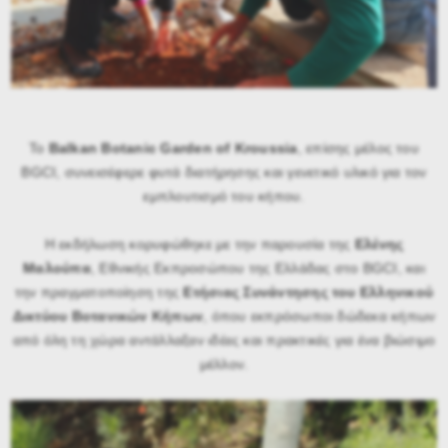
Το
Balkan Botanic Garden of Kroussia
, επίσης μέλος του
BGCI, συνεισέφερε φυτά διατήρησης και γενετικό υλικό για τον
εμπλουτισμό του κήπου.
Η εκδήλωση κορυφώθηκε με την παρουσία της
Ελένης
Μαλούπα
, Εθνικής Εκπροσώπου της Ελλάδας στο BGCI, και
την πραγματοποίηση της
Ετήσιας Συνάντησης του Ελληνικού
Δικτύου Βοτανικών Κήπων
, όπου εκπρόσωποι δώδεκα κήπων
από όλη τη χώρα αντάλλαξαν ιδέες και πρακτικές για ένα βιώσιμο
μέλλον.