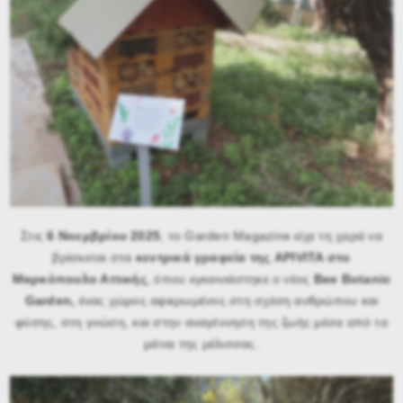
Στις
6 Νοεμβρίου 2025
, το Garden Magazine είχε τη χαρά να
βρίσκεται στα
κεντρικά γραφεία της APIVITA στο
Μαρκόπουλο Αττικής
, όπου εγκαινιάστηκε ο νέος
Bee Botanic
Garden,
ένας χώρος αφιερωμένος στη σχέση ανθρώπου και
φύσης, στη γνώση, και στην αναγέννηση της ζωής μέσα από τα
μάτια της μέλισσας.