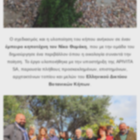
Ο σχεδιασμός και η υλοποίηση του κήπου ανήκουν σε έναν
έμπειρο κηποτέχνη τον Νίκο Θυμάκη
, που με την ομάδα του
δημιούργησε ένα περιβάλλον όπου η οικολογία συναντά την
ποίηση. Το έργο υλοποιήθηκε με την υποστήριξη της APIVITA
SA, παρουσία πλήθους προσκεκλημένων, επιστημόνων,
αρχιτεκτόνων τοπίου και μελών του
Ελληνικού Δικτύου
Βοτανικών Κήπων
.