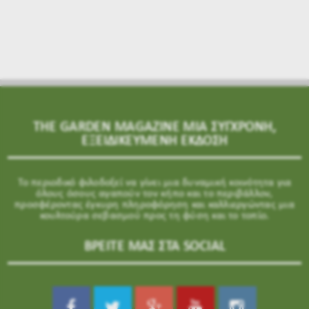
THE GARDEN MAGAZINE ΜΙΑ ΣΥΓΧΡΟΝΗ,
ΕΞΕΙΔΙΚΕΥΜΕΝΗ ΕΚΔΟΣΗ
Το περιοδικό φιλοδοξεί να γίνει μια δυναμική κοινότητα για
όλους όσους αγαπούν τον κήπο και το περιβάλλον,
προσφέροντας έγκυρη πληροφόρηση και καλλιεργώντας μια
κουλτούρα σεβασμού προς τη φύση και το τοπίο.
ΒΡΕΙΤΕ ΜΑΣ ΣΤΑ SOCIAL