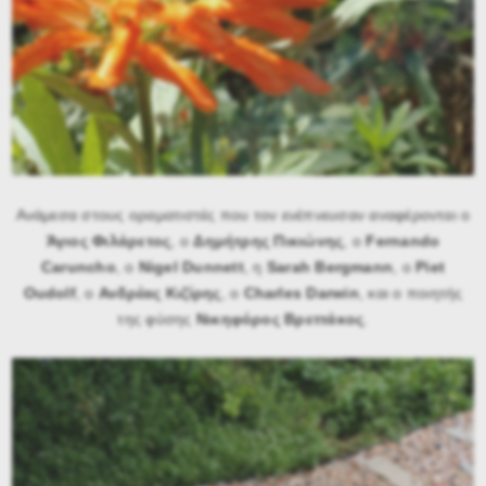
Ανάμεσα στους οραματιστές που τον ενέπνευσαν αναφέρονται ο
Άγιος Φιλάρετος
, ο
Δημήτρης Πικιώνης
, ο
Fernando
Caruncho
, ο
Nigel Dunnett
, η
Sarah Bergmann
, ο
Piet
Oudolf
, ο
Ανδρέας Κιζίρης
, ο
Charles Darwin
, και ο ποιητής
της φύσης
Νικηφόρος Βρεττάκος
.