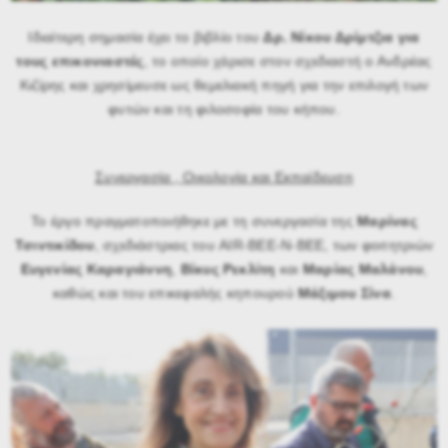
Ιδιαίτερη σημασία έχει το βιβλίο του
Δρ. Νίκου Δρίμτζια για
τους επικονιαστές
, το οποίο χάρισε στον σχεδιαστή ο Ανδρέας
Κιζίρης και χρησίμευσε ως θεμελιακή πηγή για την επιλογή των
φυτών και τη φιλοσοφία του κήπου.
Συνεργασία , Οικολογία και Εκπαίδευση
Το έργο πραγματοποιήθηκε με τη συνεργασία της
Μαρίνας
Τσιντικίδου
, σχεδιάστριας του AIR-BEE-N-BEE, των φοιτητριών
Ευγενίας Καραγιάννη
,
Βίκυς Ρεκλίτη
και
Μαρίας Μαλάνου
,
καθώς και του επικεφαλής κηπουρού
Μάξιμου Σίνα
.