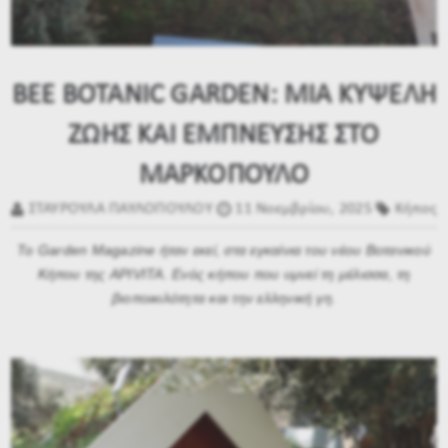
BEE BOTANIC GARDEN: ΜΙΑ ΚΥΨΕΛΗ
ΖΩΗΣ ΚΑΙ ΕΜΠΝΕΥΣΗΣ ΣΤΟ
ΜΑΡΚΟΠΟΥΛΟ
ΣΤΑΥΡΟΥΛΑ ΠΑΥΛΟΠΟΥΛΟΥ
11 Νοεμβρίου, 2025
Κήπος
Το Garden Magazine ήταν εκεί, στα εγκαίνια του νέου Βοτανικού
Κήπου της APIVITA. Ενός κήπου που υμνεί τη μέλισσα, τη
βιοποικιλότητα και την ελληνική γη.