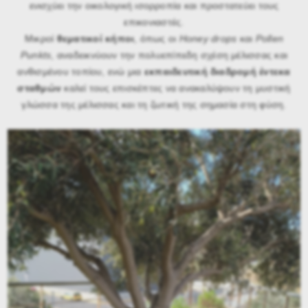
ενισχύει την οικολογική ισορροπία και προστατεύει τους
επικονιαστές.
Μικροί
θεματικοί κήποι
, όπως οι
Honey drops
και
Pollen
Punkts
, αναδεικνύουν την πολυεπίπεδη σχέση μέλισσας και
ανθισμένου τοπίου, ενώ μια
εκπαιδευτική διαδρομή έντεκα
σταθμών
καλεί τους επισκέπτες να ανακαλύψουν τη μυστική
γλώσσα της μέλισσας και τη ζωτική της σημασία στη φύση.