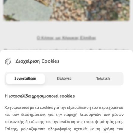
Ο Κήπος ως Κήρυκας Ελπίδας
Περισσότερο από ένας αισθητικός χώρος, ο Bee Botanic Garden
είναι ένα
ζωντανό εργαστήριο βιοποικιλότητας
, μια
κιβωτός
Διαχείριση Cookies
εκπαίδευσης
και ένα
σύμβολο οικολογικής αναγέννησης
.
Σε μια εποχή όπου οι μέλισσες κινδυνεύουν και το περιβάλλον
Συγκατάθεση
Επιλογές
Πολιτική
δοκιμάζεται, ο κήπος της APIVITA θυμίζει ότι η ελπίδα ανθίζει
όταν ο άνθρωπος συνεργάζεται με τη φύση, όχι όταν την ελέγχει.
Η ιστοσελίδα χρησιμοποιεί cookies
Χρησιμοποιούμε τα cookies για την εξατομίκευση του περιεχομένου
και των διαφημίσεων, για την παροχή λειτουργιών των μέσων
κοινωνικής δικτύωσης και την ανάλυση της επισκεψιμότητάς μας.
Επίσης, μοιραζόμαστε πληροφορίες σχετικά με τη χρήση του