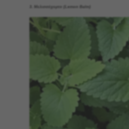
3. Μελισσόχορτο (Lemon Balm)