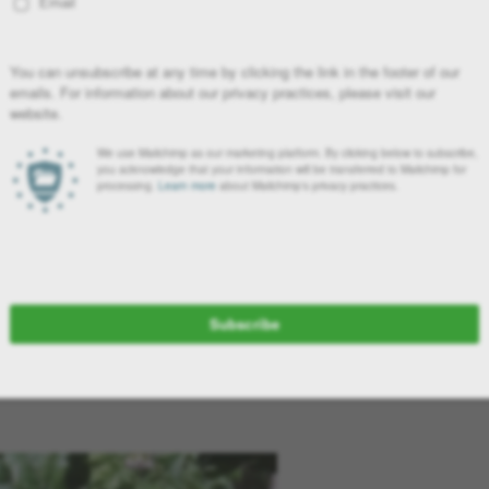
έπτες του καλοκαιριού. Όσο απολαμβάνουμε τις στιγμές μας στη
ματά τους μπορούν εύκολα να χαλάσουν την ατμόσφαιρα.
ικά εντομοαπωθητικά, αρκετά από αυτά περιέχουν συνθετικές
έγγιση, ορισμένα αρωματικά βότανα μπορούν να συμβάλουν στην
ς.
ε γλάστρες στο μπαλκόνι
δεν έχει αποδειχθεί επιστημονικά ότι
εντομοαπωθητική δράση προέρχεται κυρίως από τα αιθέρια έλαιά
ψη των φύλλων ή να χρησιμοποιηθούν σε μορφή εκχυλίσματος. Για
έχουν αυτά τα φυσικά αιθέρια έλαια, όπως κεριά ή λοσιόν.