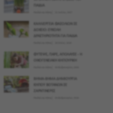
ΠΑΙΔΙΑ
Παιδιά και Κήπος
21 Ιουλίου, 2027
ΚΑΛΛΙΕΡΓΕΙΑ ΦΑΣΟΛΙΩΝ ΣΕ
ΔΟΧΕΙΟ: ΕΥΚΟΛΗ
ΔΡΑΣΤΗΡΙΟΤΗΤΑ ΓΙΑ ΠΑΙΔΙΑ
Παιδιά και Κήπος
28 Μαϊου, 2026
ΦΥΤΕΨΕ, ΠΑΡΕ, ΑΠΟΛΑΥΣΕ - Η
ΟΙΚΟΓΕΝΕΙΑΚΗ ΚΗΠΟΥΡΙΚΗ
Παιδιά και Κήπος
04 Φεβρουαρίου, 2026
ΒΗΜΑ-ΒΗΜΑ ΔΗΜΙΟΥΡΓΙΑ
ΚΗΠΟΥ ΒΟΤΑΝΩΝ ΣΕ
ΖΑΡΝΤΙΝΕΡΕΣ
Παιδιά και Κήπος
04 Φεβρουαρίου, 2026