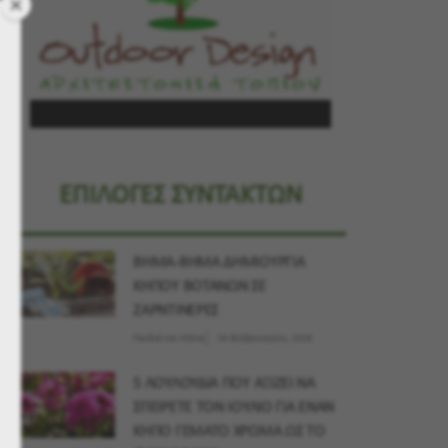
ΕΠΙΛΟΓΕΣ ΣΥΝΤΑΚΤΩΝ
ΒΗΜΑ-ΒΗΜΑ ΔΗΜΙΟΥΡΓΙΑ
ΚΗΠΟΥ ΒΟΤΑΝΩΝ ΣΕ
ΖΑΡΝΤΙΝΕΡΕΣ
Παιδιά και Κήπος
04 Φεβρουαρίου, 2026
5 ΛΟΥΛΟΥΔΙΑ ΠΟΥ ΑΞΙΖΕΙ ΝΑ
ΣΠΕΙΡΕΤΕ ΤΟΝ ΙΟΥΛΙΟ ΓΙΑ ΕΝΑΝ
ΚΗΠΟ ΓΕΜΑΤΟ ΧΡΩΜΑ ΩΣ ΤΟ