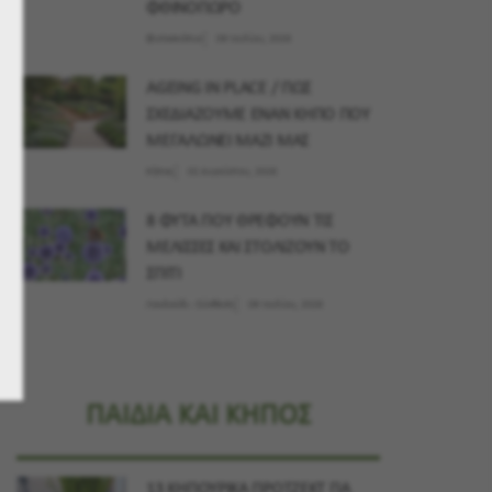
ΦΘΙΝΟΠΩΡΟ
Φυτοσκόπιο
09 Ιουλίου, 2026
AGEING IN PLACE / ΠΩΣ
ΣΧΕΔΙΑΖΟΥΜΕ ΕΝΑΝ ΚΗΠΟ ΠΟΥ
ΜΕΓΑΛΩΝΕΙ ΜΑΖΙ ΜΑΣ
Κήπος
02 Αυγούστου, 2026
8 ΦΥΤΑ ΠΟΥ ΘΡΕΦΟΥΝ ΤΙΣ
ΜΕΛΙΣΣΕΣ ΚΑΙ ΣΤΟΛΙΖΟΥΝ ΤΟ
ΣΠΙΤΙ
Λουλούδι - Σύνθεση
09 Ιουλίου, 2026
ΠΑΙΔΙΑ ΚΑΙ ΚΗΠΟΣ
13 ΚΗΠΟΥΡΙΚΑ ΠΡΟΤΖΕΚΤ ΓΙΑ