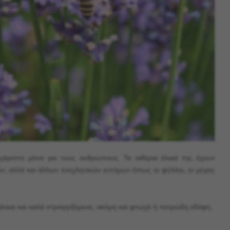
υχάριστο μόνο για τους ανθρώπους. Τα αιθέρια έλαιά της έχουν
, αλλά και άλλων ενοχλητικών εντόμων όπως οι ψύλλοι, οι μύγες
νεια και καλά στραγγιζόμενα, ακόμη και φτωχά ή πετρώδη εδάφη.