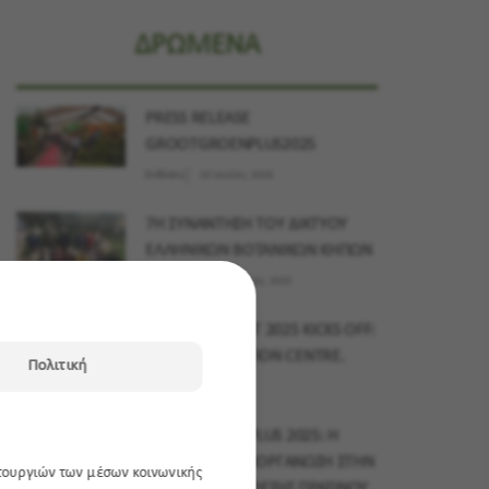
ΔΡΩΜΕΝΑ
PRESS RELEASE
GROOTGROENPLUS2025
Εκθέσεις
23 Ιουνίου, 2026
7Η ΣΥΝΑΝΤΗΣΗ ΤΟΥ ΔΙΚΤΥΟΥ
ΕΛΛΗΝΙΚΩΝ ΒΟΤΑΝΙΚΩΝ ΚΗΠΩΝ
Δράσεις
03 Δεκεμβρίου, 2025
MYPLANT & GARDEN MIDDLE EAST 2025 KICKS OFF:
15–17 NOVEMBER, DUBAI EXHIBITION CENTRE.
Πολιτική
Εκθέσεις
10 Νοεμβρίου, 2025
GROOTGROENPLUS 2025: Η
ΜΕΓΑΛΥΤΕΡΗ ΔΙΟΡΓΑΝΩΣΗ ΣΤΗΝ
ιτουργιών των μέσων κοινωνικής