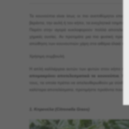
Τα κουνούπια είναι ίσως οι πιο ανεπιθύμητοι επισκ
βεράντα, την αυλή ή τον κήπο, τα ενοχλητικά τσιμπή
Παρότι στην αγορά κυκλοφορούν πολλά αποτελεσματ
χημικές ουσίες. Αν προτιμάτε μια πιο φυσική προσ
απώθηση των κουνουπιών χάρη στα αιθέρια έλαιά του
Χρήσιμη συμβουλή
Η απλή καλλιέργεια αυτών των φυτών στον κήπο ή σ
απομακρύνει αποτελεσματικά τα κουνούπια
. Η 
τους, τα οποία πρέπει να απελευθερωθούν με σύνθλι
καλύτερα αποτελέσματα, προτιμήστε προϊόντα που περι
1. Κιτρονέλα (Citronella Grass)