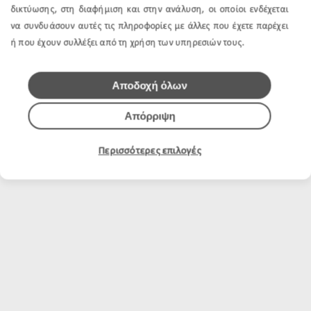
δικτύωσης, στη διαφήμιση και στην ανάλυση, οι οποίοι ενδέχεται
να συνδυάσουν αυτές τις πληροφορίες με άλλες που έχετε παρέχει
ή που έχουν συλλέξει από τη χρήση των υπηρεσιών τους.
Αποδοχή όλων
Απόρριψη
Περισσότερες επιλογές