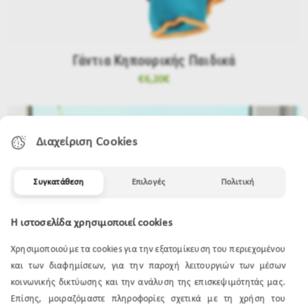
Γάντια Κηπουρικής Παιδικά
€6,20€
Διαχείριση Cookies
Συγκατάθεση
Επιλογές
Πολιτική
Η ιστοσελίδα χρησιμοποιεί cookies
Χρησιμοποιούμε τα cookies για την εξατομίκευση του περιεχομένου
και των διαφημίσεων, για την παροχή λειτουργιών των μέσων
κοινωνικής δικτύωσης και την ανάλυση της επισκεψιμότητάς μας.
Επίσης, μοιραζόμαστε πληροφορίες σχετικά με τη χρήση του