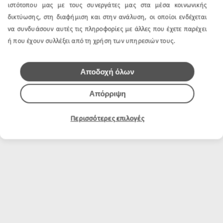
ιστότοπου μας με τους συνεργάτες μας στα μέσα κοινωνικής
δικτύωσης, στη διαφήμιση και στην ανάλυση, οι οποίοι ενδέχεται
Σύστημα Αυτόματου Ποτίσματος για Γλάστρες
να συνδυάσουν αυτές τις πληροφορίες με άλλες που έχετε παρέχει
€5,40€
ή που έχουν συλλέξει από τη χρήση των υπηρεσιών τους.
Αποδοχή όλων
Απόρριψη
Περισσότερες επιλογές