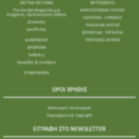
ΣΧΕΤΙΚΑ ΜΕ ΕΜΑΣ
ΦΥΤΟΣΚΟΠΙΟ
The Garden Magazine μια
ΑΡΧΙΤΕΚΤΟΝΙΚΗ ΤΟΠΙΟΥ
σύγχρονη, εξειδικευμένη έκδοση
ΛΟΥΛΟΥΔΙ - ΣΥΝΘΕΣΗ
Συντάκτες
ΠΑΙΔΙΑ ΚΑΙ ΚΗΠΟΣ
Διεύθυνση
ΦΡΟΝΤΙΔΑ - ΕΡΓΑΛΕΙΑ
ΔΙΑΦΗΜΙΣΗ
ΠΡΟΤΑΣΕΙΣ ΑΓΟΡΑΣ
ΔΡΩΜΕΝΑ
Εκθέσεις
Ημερίδες & Συνέδρια
ΕΠΙΚΟΙΝΩΝΊΑ
ΟΡΟΙ ΧΡΗΣΗΣ
Κανονισμοί Λειτουργίας
Περιεχόμενο & Copyright
ΕΓΓΡΑΦΗ ΣΤΟ NEWSLETTER