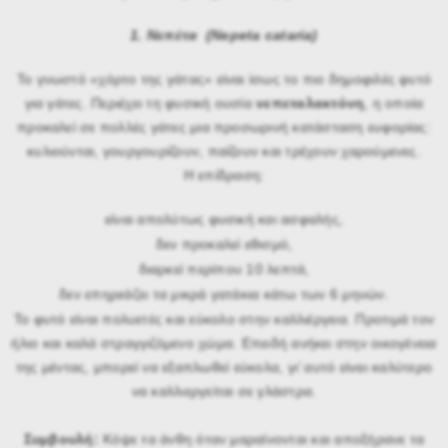
1. Νεπέτα (Nepeta cataria)
Το γνωστό «χόρτο της γάτας» είναι ίσως το πιο δημοφιλές φυτό
για γάτες. Περιέχει τη φυσική ουσία
νεπεταλακτόνη
, η οποία
προκαλεί σε πολλές γάτες μια προσωρινή κατάσταση ευφορίας:
κυλιούνται, γουργουρίζουν, παίζουν και τρέχουν χαρούμενες.
Η επίδραση:
είναι απολύτως φυσική και ασφαλής,
δεν προκαλεί εθισμό,
διαρκεί περίπου 10 λεπτά,
δεν επηρεάζει τα μικρά γατάκια κάτω των 6 μηνών.
Το φυτό είναι πολυετές και εύκολο στην καλλιέργεια. Προτιμά τον
ήλιο και καλά στραγγιζόμενο χώμα. Επειδή ανήκει στην οικογένεια
της μέντας, μπορεί να εξαπλωθεί εύκολα, γι’ αυτό είναι καλύτερο
να καλλιεργείται σε γλάστρα.
Συμβουλή:
Κόψε τα άνθη όταν μαραίνονται και αποξήρανε τα