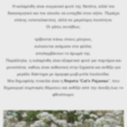
Η καλαμίνθη είναι συγγενικό φυτό της Νεπέτα, αλλά πιο
διακοσμητικό και πιο εύκολο να ενταχθεί στον κήπο. Περιέχει
επίσης νεπεταλακτόνη, αλλά σε μικρότερη ποσότητα.
Οι γάτες συνήθως:
τρίβονται πάνω στους μίσχους,
κυλιούνται ανάμεσα στα φύλλα,
απολαμβάνουν το άρωμά της.
Παράλληλα, η καλαμίνθη είναι εξαιρετικό φυτό για παρτέρια και
μονοπάτια, καθώς είναι ανθεκτική στην ξηρασία και ανθίζει για
μεγάλο διάστημα με όμορφα μωβ-μπλε λουλούδια.
Μια δημοφιλής ποικιλία είναι η
Nepeta ‘Cat’s Pajamas’
, που
δημιουργεί συμπαγείς θάμνους και ανθίζει από την άνοιξη έως το
φθινόπωρο.