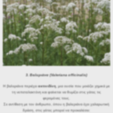
3. Βαλεριάνα (Valeriana officinalis)
Η βαλεριάνα περιέχει
ακτινιδίνη
, μια ουσία που μοιάζει χημικά με
τη νεπεταλακτόνη και φαίνεται να θυμίζει στις γάτες τις
φερομόνες τους.
Σε αντίθεση με τον άνθρωπο, όπου η βαλεριάνα έχει χαλαρωτική
δράση, στις γάτες μπορεί να προκαλέσει: