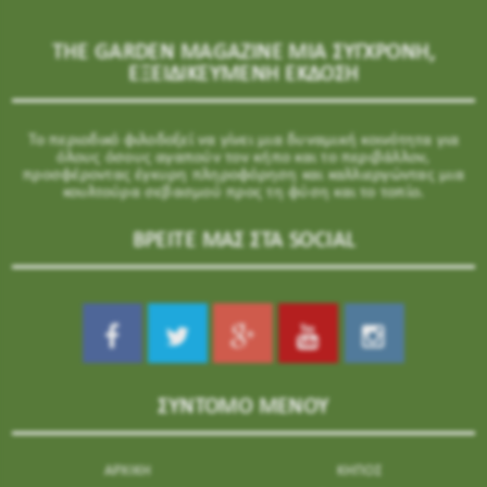
THE GARDEN MAGAZINE ΜΙΑ ΣΥΓΧΡΟΝΗ,
ΕΞΕΙΔΙΚΕΥΜΕΝΗ ΕΚΔΟΣΗ
Το περιοδικό φιλοδοξεί να γίνει μια δυναμική κοινότητα για
όλους όσους αγαπούν τον κήπο και το περιβάλλον,
προσφέροντας έγκυρη πληροφόρηση και καλλιεργώντας μια
κουλτούρα σεβασμού προς τη φύση και το τοπίο.
ΒΡΕΙΤΕ ΜΑΣ ΣΤΑ SOCIAL
ΣΥΝΤΟΜΟ ΜΕΝΟΥ
ΑΡΧΙΚΗ
ΚΗΠΟΣ